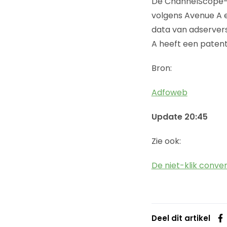
De ChannelScope-so
volgens Avenue A 
data van adservers
A heeft een paten
Bron:
Adfoweb
Update 20:45
Zie ook:
De niet-klik conver
Deel dit artikel