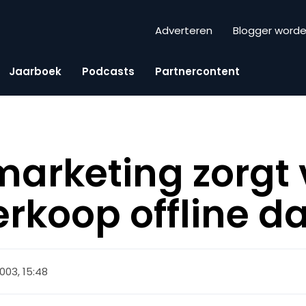
Adverteren
Blogger word
Jaarboek
Podcasts
Partnercontent
marketing zorgt 
erkoop offline d
03, 15:48