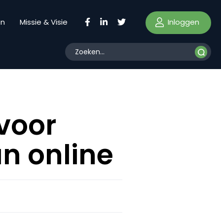
Inloggen
en
Missie & Visie
voor
an online