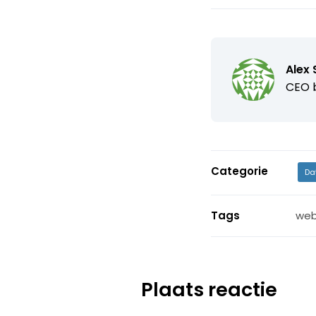
Alex S
CEO b
Categorie
Da
Tags
web
Plaats reactie