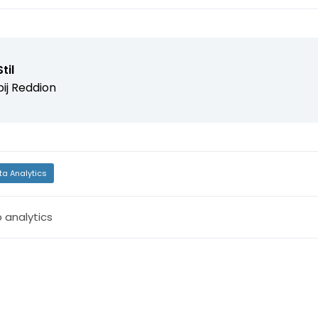
til
ij
Reddion
ta Analytics
 analytics