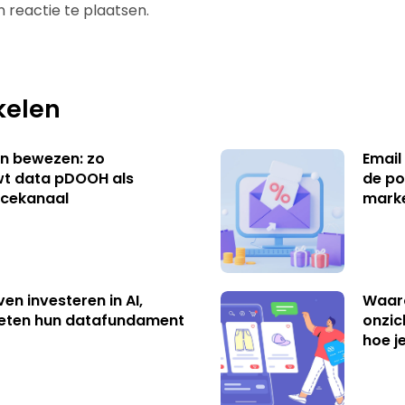
 reactie te plaatsen.
kelen
n bewezen: zo
Email
t data pDOOH als
de po
cekanaal
mark
ven investeren in AI,
Waar
eten hun datafundament
onzic
hoe j