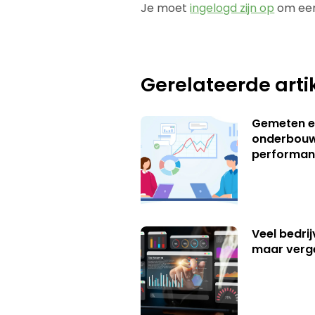
Je moet
ingelogd zijn op
om een
Gerelateerde arti
Gemeten e
onderbouw
performan
Veel bedrij
maar verg