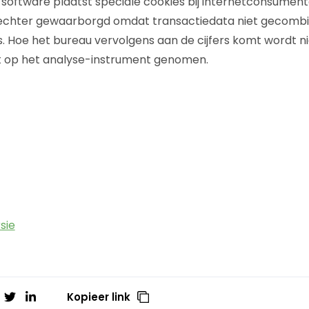
ftware plaatst speciale cookies bij internetconsumenten
echter gewaarborgd omdat transactiedata niet gecomb
. Hoe het bureau vervolgens aan de cijfers komt wordt n
t op het analyse-instrument genomen.
sie
Kopieer link