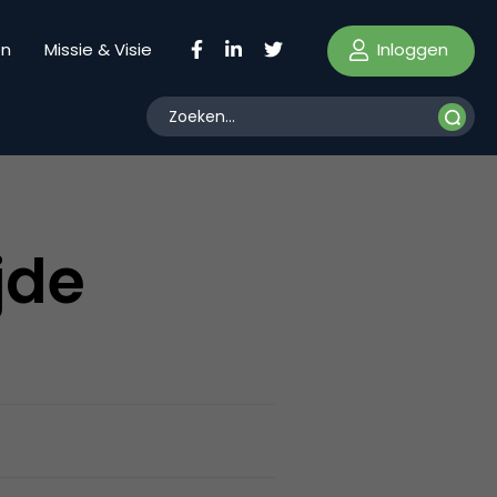
Inloggen
en
Missie & Visie
jde