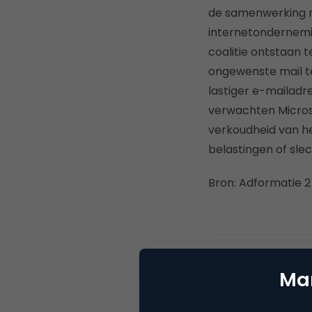
de samenwerking m
internetondernemin
coalitie ontstaan 
ongewenste mail t
lastiger e-mailad
verwachten Microso
verkoudheid van het
belastingen of slec
Bron: Adformatie 2
Deel dit artikel
Mar