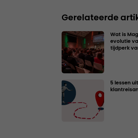
Gerelateerde arti
Wat is Mag
evolutie v
tijdperk v
5 lessen ui
klantreisa