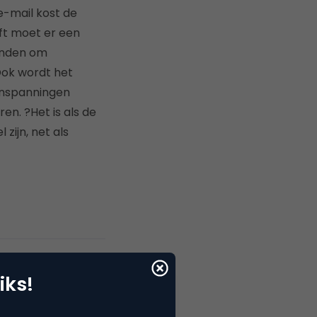
-mail kost de
ft moet er een
vinden om
Ook wordt het
inspanningen
n. ?Het is als de
zijn, net als
iks!