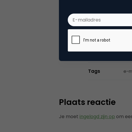
Bas 
Webs
Categorie
Di
Tags
e-m
Plaats reactie
Je moet
ingelogd zijn op
om een