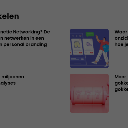
kelen
netic Networking? De
Waar
an netwerken in een
onzic
an personal branding
hoe j
t miljoenen
Meer 
nalyses
gokke
gokk