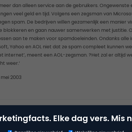
eer dan alleen service aan de gebruikers. Ongewenste e
gen veel geld en tijd. Volgens een zegsman van Microso
tegen spam. De bedrijven willen gezamenlijk een manier 
e blokkeren en gaan nauwer samenwerken met justitie. 
ressen aan te maken voor spamdoeleinden. Ondanks alle 
ft, Yahoo en AOL niet dat ze spam compleet kunnen were
 internet’, meent een AOL-zegsman. ?Het zal er altijd wel 
ht weer.’
 mei 2003
Kopieer link
ketingfacts. Elke dag vers. Mis n