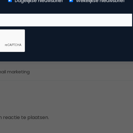
Dagelijkse nieuwsbrief
Wekelijkse nieuwsbrief
Verkes
ite
rect marketing & Personalisatie
ail marketing
 reactie te plaatsen.