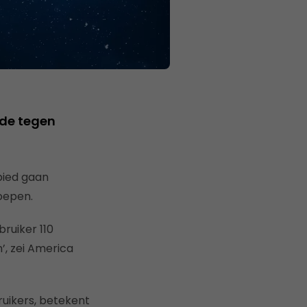
jde tegen
bied gaan
oepen.
ruiker 110
, zei America
ruikers, betekent