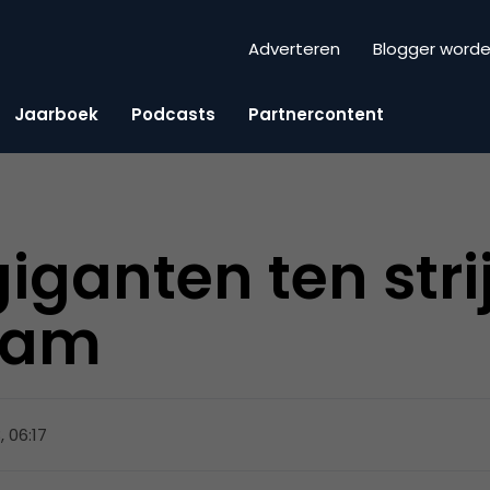
Adverteren
Blogger word
Jaarboek
Podcasts
Partnercontent
giganten ten stri
pam
, 06:17