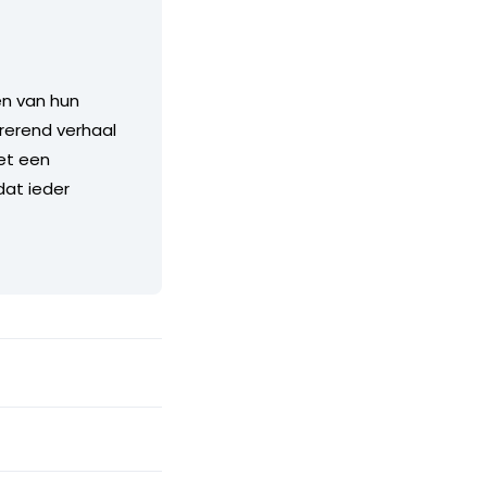
en van hun
irerend verhaal
het een
dat ieder