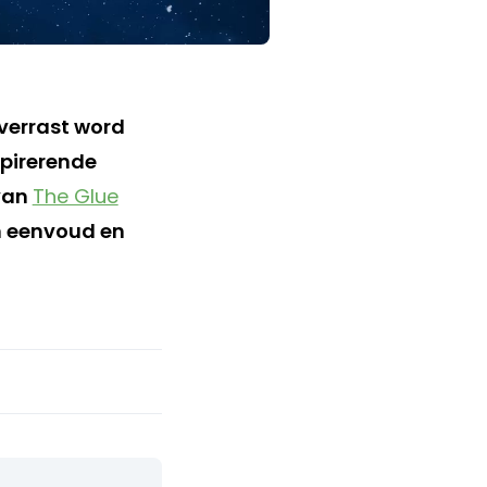
 verrast word
spirerende
 van
The Glue
n eenvoud en