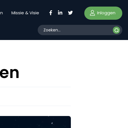
Inloggen
en
Missie & Visie
den