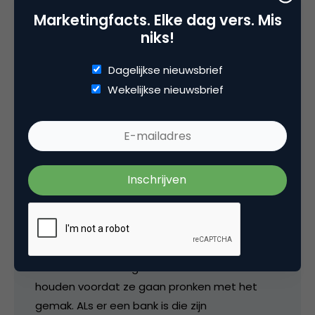
thijm
Marketingfacts. Elke dag vers. Mis
niks!
@ Debbie: emotie? How about high
Dagelijkse nieuwsbrief
involvement buying en sociale status?
Wekelijkse nieuwsbrief
31 juli 2007 om 04:57
Bettina
Laat de Postbank eerst zijn eigen
internetbankieren goed en stabiel in de lucht
houden voordat ze gaan pronken met het
gemak. ALs er een bank is die zijn