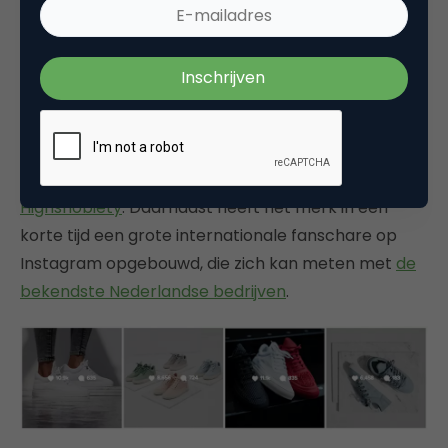
eigen bodem, begrijpt precies hoe ze een goed
product
mooi in beeld moeten brengen en waar
hun internationale doelgroep zich bevindt: op
selecte blogs en
Instagram
. Hun producten en
productiewaarde in content levert hen al sinds de
oprichting in 2009 structureel publiciteit op via de
grootste blogs in hun genre,
Hypebeast
en
Highsnobiety
. Daarnaast heeft het merk in een
korte tijd een grote internationale fanschare op
Instagram opgebouwd, die zich kan meten met
de
bekendste Nederlandse bedrijven
.