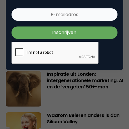
en merkeigenaren
Creatieve sector als aanjager
van innovatie en ontsluiter en
verbinder van industrieën
belangrijker en urgenter dan
ooit
Inspiratie uit Londen:
intergenerationele marketing, AI
en de ‘vergeten’ 50+-man
Waarom Beieren anders is dan
Silicon Valley