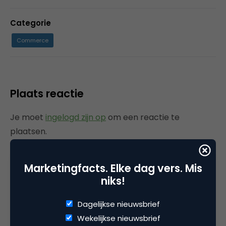
Categorie
Commerce
Plaats reactie
Je moet
ingelogd zijn op
om een reactie te
plaatsen.
Marketingfacts. Elke dag vers. Mis
niks!
Gerelateerde artikelen
Dagelijkse nieuwsbrief
Rebel with or without a cause?
Wekelijkse nieuwsbrief
Wake-upcall voor ontwerpers