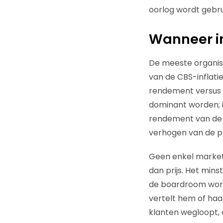
oorlog wordt gebru
Wanneer in
De meeste organisa
van de CBS-inflatie
rendement versus 
dominant worden; i
rendement van de o
verhogen van de pri
Geen enkel market
dan prijs. Het min
de boardroom worden
vertelt hem of haa
klanten wegloopt,