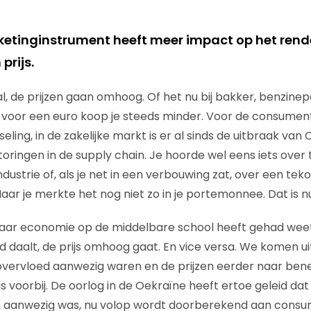
ketinginstrument heeft meer impact op het ren
prijs.
l, de prijzen gaan omhoog. Of het nu bij bakker, benzine
, voor een euro koop je steeds minder. Voor de consume
lotseling, in de zakelijke markt is er al sinds de uitbraak v
toringen in de supply chain. Je hoorde wel eens iets over
dustrie of, als je net in een verbouwing zat, over een tek
ar je merkte het nog niet zo in je portemonnee. Dat is n
jaar economie op de middelbare school heeft gehad weet
d daalt, de prijs omhoog gaat. En vice versa. We komen uit
 overvloed aanwezig waren en de prijzen eerder naar be
s voorbij. De oorlog in de Oekraïne heeft ertoe geleid dat
en aanwezig was, nu volop wordt doorberekend aan consu