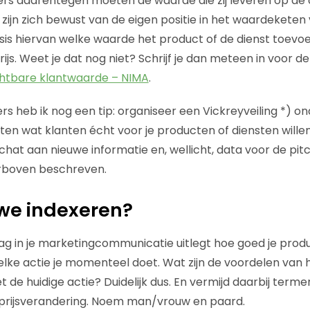
rs daarentegen moeten de waarde die zij leveren op de
j zijn zich bewust van de eigen positie in het waardekete
is hiervan welke waarde het product of de dienst toevo
ijs. Weet je dat nog niet? Schrijf je dan meteen in voor d
chtbare klantwaarde – NIMA
.
s heb ik nog een tip: organiseer een Vickreyveiling *) ond
ten wat klanten écht voor je producten of diensten willen
 schat aan nieuwe informatie en, wellicht, data voor de pit
erboven beschreven.
we indexeren?
raag in je marketingcommunicatie uitlegt hoe goed je produ
lke actie je momenteel doet. Wat zijn de voordelen van 
t de huidige actie? Duidelijk dus. En vermijd daarbij terme
 prijsverandering. Noem man/vrouw en paard.