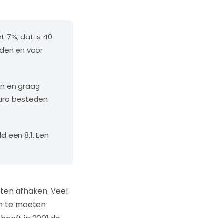
t 7%, dat is 40
eden en voor
en en graag
euro besteden
d een 8,1. Een
anten afhaken. Veel
en te moeten