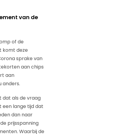
dement van de
pomp of de
nt komt deze
an Corona sprake van
 tekorten aan chips
ort aan
u anders.
 dat als de vraag
 een lange tijd dat
neden dan naar
 de prijsspanning
menten. Waarbij de