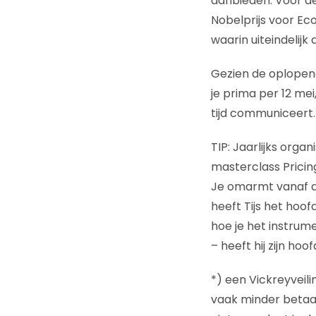
aanbieden. Voor de
Nobelprijs voor Ec
waarin uiteindelijk
Gezien de oplopend
je prima per 12 mei,
tijd communiceert.
TIP: Jaarlijks org
masterclass Pricin
Je omarmt vanaf da
heeft Tijs het hoof
hoe je het instrume
– heeft hij zijn ho
*) een Vickreyveili
vaak minder betaal