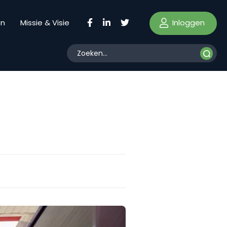
Inloggen
en
Missie & Visie