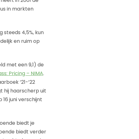
heeft in 2001 de
us in markten
g steeds 4,5%, kun
idelijk en ruim op
ld met een 9,1) de
ss: Pricing – NIMA
.
arboek ’21-’22
t hij haarscherp uit
16 juni verschijnt
doende biedt je
doende biedt verder