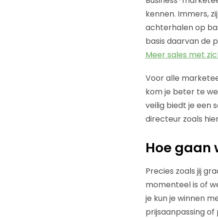
Business-marketee
kennen. Immers, zi
achterhalen op bas
basis daarvan de pr
Meer sales met zi
Voor alle marketeer
kom je beter te we
veilig biedt je een
directeur zoals hi
Hoe gaan 
Precies zoals jij g
momenteel is of we
je kun je winnen me
prijsaanpassing of