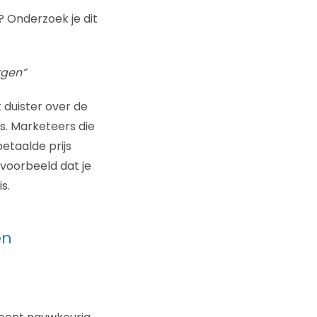
? Onderzoek je dit
rgen”
 duister over de
s. Marketeers die
etaalde prijs
jvoorbeeld dat je
s.
en