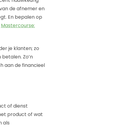
 cent nauwkeurig
n van de afnemer en
egt. En bepalen op
e
Mastercourse:
er je klanten; zo
 betalen. Zo’n
ch aan de financieel
ct of dienst
het product of wat
n als