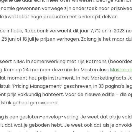
gene die daar echt meer over wil weten, George Akerlof 
onomie gewonnen vanwege zijn onderzoek naar prijsnivea
 de kwalitatief hoge producten het onderspit delven.
e inflatie, Rabobank verwacht dit jaar 7,7% en in 2023 no
 25 juni of 18 juli je prijzen verhogen. Zolang je het maar du
aniseert NIMA in samenwerking met Tijs Rotmans (beoordee
g. Kom op 24 mei naar deze unieke Masterclass
Mastercla
t moment het prijs instrument. In het Marketingfacts Ja
dstuk ‘Pricing Management’ geschreven, in 33 pagina’s leg
nt prijs vakkundig hanteert. Voor de nieuwe editie – die op 
ofdstuk geheel gereviseerd.
ng is een gesloten-envelop-veiling. Je weet dat als je vol
t dat wat je geboden hebt. Je weet ook dat als je onvol