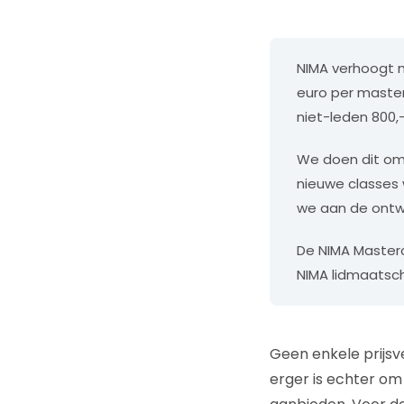
NIMA verhoogt m
euro per master
niet-leden 800,-
We doen dit omd
nieuwe classes 
we aan de ontwi
De NIMA Masterc
NIMA lidmaatscha
Geen enkele prijsve
erger is echter om