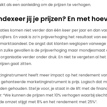
ikt als een aanleiding om de prijzen te verhogen.
dexeer jij je prijzen? En met hoe
ties komen niet verder dan één keer per jaar en dan va
cijfers. En vaak is zo’n prijsverhoging het resultaat van ee
marktaandeel. De angst dat klanten weglopen vanwege 
n zulke gevallen is de prijsverhoging maar mondjesmaat 
rganisatie verder onder druk. En niet te vergeten al het 
jzen gaat zitten.
inginstrument heeft meer impact op het rendement van
st gehanteerde marketinginstrument is prijs. Logisch dat 
 gehouden. Stel je voor, je staat in de lift met de financ
r: “We kunnen de prijzen met 10% verhogen waarbij slech
 de omzet stijgt met 8% en het rendement met 25%”.