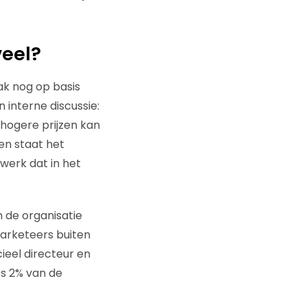
veel?
ak nog op basis
n interne discussie:
hogere prijzen kan
en staat het
werk dat in het
 de organisatie
marketeers buiten
ieel directeur en
ts 2% van de