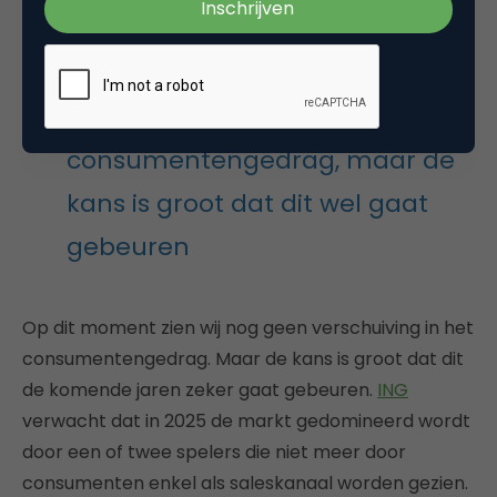
Op dit moment zien wij nog
geen verschuiving in het
consumentengedrag, maar de
kans is groot dat dit wel gaat
gebeuren
Op dit moment zien wij nog geen verschuiving in het
consumentengedrag. Maar de kans is groot dat dit
de komende jaren zeker gaat gebeuren.
ING
verwacht dat in 2025 de markt gedomineerd wordt
door een of twee spelers die niet meer door
consumenten enkel als saleskanaal worden gezien.