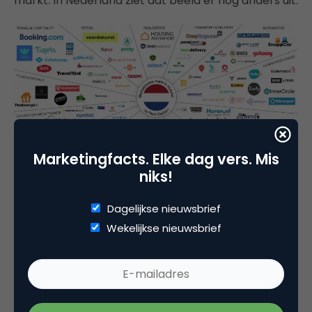
markt. In Nederland ziet dat beeld er nog anders uit:
Marketingfacts. Elke dag vers. Mis
niks!
Bron: Peak Capital
Dagelijkse nieuwsbrief
Hier geven experts geven aan dat marketplaces
Wekelijkse nieuwsbrief
een positieve impact hebben op de online
omzetgroei, maar de impact op de eigen
kanalen/webshop sinds de komst van Amazon is
nog niet zoals we die in de landen om ons heen zien.