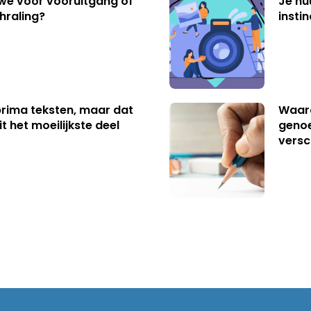
 we voor vooruitgang of
Je hu
hraling?
insti
 prima teksten, maar dat
Waaro
t het moeilijkste deel
genoe
versc