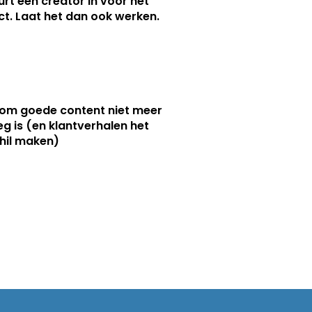
urt een creator in voor het
nct. Laat het dan ook werken.
m goede content niet meer
g is (en klantverhalen het
hil maken)