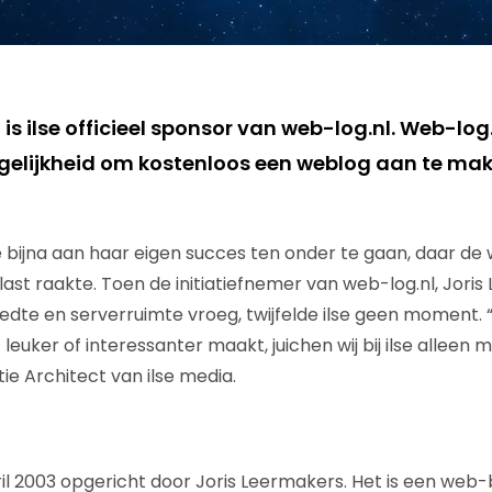
 ilse officieel sponsor van web-log.nl. Web-log.
elijkheid om kostenloos een weblog aan te mak
 bijna aan haar eigen succes ten onder te gaan, daar de
st raakte. Toen de initiatiefnemer van web-log.nl, Joris 
dte en serverruimte vroeg, twijfelde ilse geen moment. “
euker of interessanter maakt, juichen wij bij ilse alleen ma
ie Architect van ilse media.
pril 2003 opgericht door Joris Leermakers. Het is een web