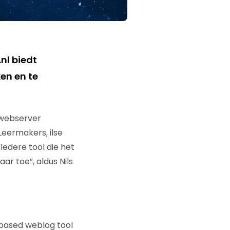
nl biedt
en en te
 webserver
Leermakers, ilse
Iedere tool die het
ar toe”, aldus Nils
-based weblog tool