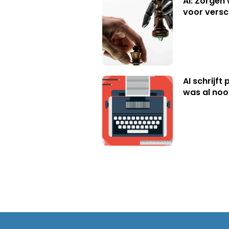
AI: Zorgen
voor versc
AI schrijft
was al nooi