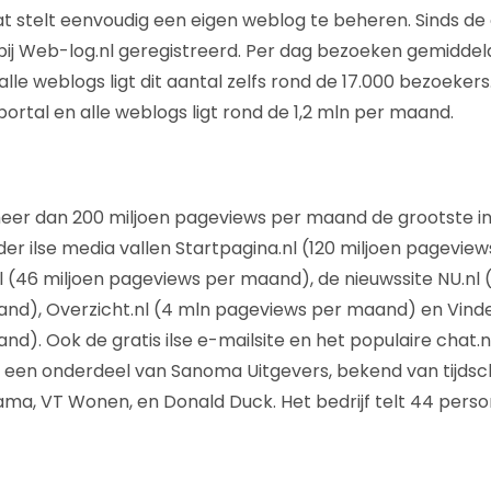
aat stelt eenvoudig een eigen weblog te beheren. Sinds d
bij Web-log.nl geregistreerd. Per dag bezoeken gemidde
 alle weblogs ligt dit aantal zelfs rond de 17.000 bezoekers
ortal en alle weblogs ligt rond de 1,2 mln per maand.
meer dan 200 miljoen pageviews per maand de grootste i
er ilse media vallen Startpagina.nl (120 miljoen pagevie
l (46 miljoen pageviews per maand), de nieuwssite NU.nl 
d), Overzicht.nl (4 mln pageviews per maand) en Vindex
). Ook de gratis ilse e-mailsite en het populaire chat.nl
is een onderdeel van Sanoma Uitgevers, bekend van tijdsch
rama, VT Wonen, en Donald Duck. Het bedrijf telt 44 perso