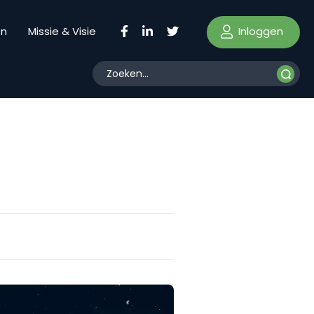
Inloggen
en
Missie & Visie