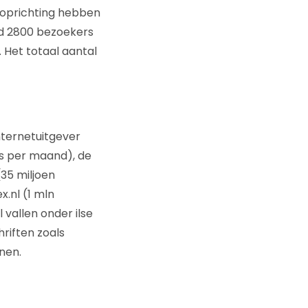
e oprichting hebben
ld 2800 bezoekers
. Het totaal aantal
nternetuitgever
ws per maand), de
(35 miljoen
.nl (1 mln
 vallen onder ilse
riften zoals
nen.