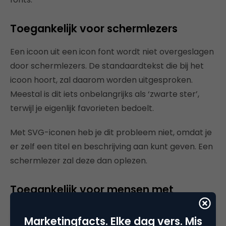
Toegankelijk voor schermlezers
Een icoon uit een icon font wordt niet overgeslagen
door schermlezers. De standaardtekst die bij het
icoon hoort, zal daarom worden uitgesproken.
Meestal is dit iets onbelangrijks als ‘zwarte ster’,
terwijl je eigenlijk favorieten bedoelt.
Met SVG-iconen heb je dit probleem niet, omdat je
er zelf een titel en beschrijving aan kunt geven. Een
schermlezer zal deze dan oplezen.
Toegankelijk voor mensen met
dyslexie
Marketingfacts. Elke dag vers. Mis
Ook mensen die gebruikmaken van een speciaal