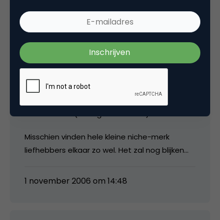
formule gevonden.
Ik vraag me ook af in hoeverre mensen elkaar
zullen gaan vinden op Hyves via merken. Het is
denk ik meer de kracht van de uitstraling die
personen hebben en dat hiermee
overbrengen op het merk (op dit moment) en
niet zozeer de actie die ze vervolgens
ondernemen (dating = ook actie)
Misschien vinden hele kleine niche-merk
liefhebbers elkaar zo wel. Het zal nog blijken…
1 november 2006 om 14:48