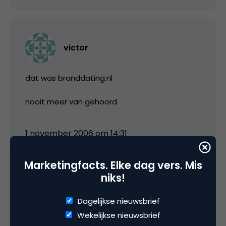
victor
dat was branddating.nl
nooit meer van gehoord
1 november 2006 om 14:31
Marketingfacts. Elke dag vers. Mis
niks!
ErwinVanLun
Dagelijkse nieuwsbrief
Wekelijkse nieuwsbrief
Dat zou kunnen idd. Blijkbaar niet de goede