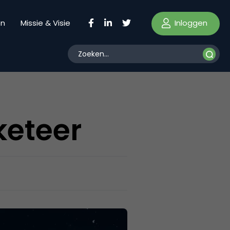
Inloggen
en
Missie & Visie
keteer