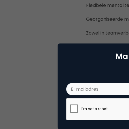
Flexibele mentalite
Georganiseerde m
Zowel in teamverb
Graag willen werke
Mar
Interesse? Als dit 
8426202 of mail inf
Tot binnenkort!
Deel dit artikel