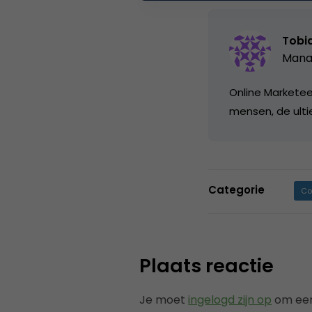
Tobi
Manag
Online Marketeer
mensen, de ulti
Categorie
Co
Plaats reactie
Je moet
ingelogd zijn op
om een