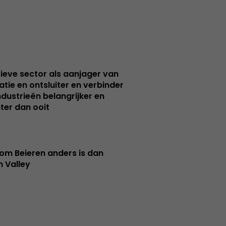
ieve sector als aanjager van
atie en ontsluiter en verbinder
ndustrieën belangrijker en
ter dan ooit
m Beieren anders is dan
n Valley