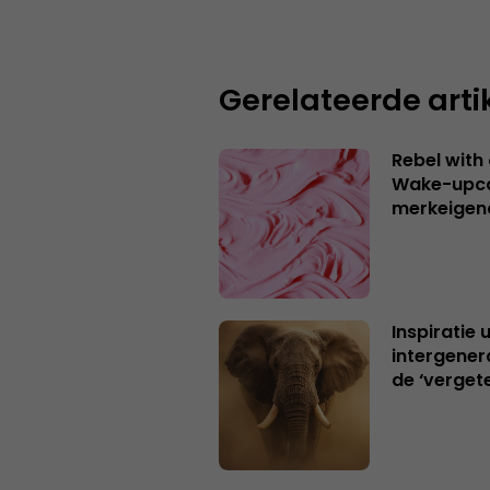
Gerelateerde arti
Rebel with
Wake-upca
merkeigen
Inspiratie 
intergener
de ‘verget