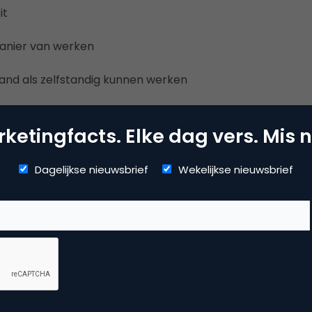
it
anier van werken
and als zelfstandig kunnen werken
n in een kleine organisatie
ketingfacts. Elke dag vers. Mis n
je allemaal op het lijf geschreven is, dan horen we graag va
o@sixfingers.nl.
Dagelijkse nieuwsbrief
Wekelijkse nieuwsbrief
Kopieer link