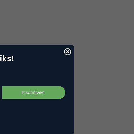
iks!
n je. Bel 040