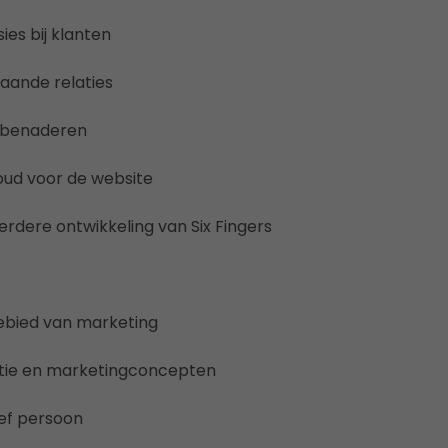
ies bij klanten
ande relaties
 benaderen
oud voor de website
erdere ontwikkeling van Six Fingers
gebied van marketing
atie en marketingconcepten
ief persoon