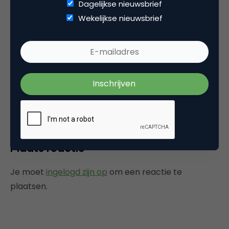
Dagelijkse nieuwsbrief
Wekelijkse nieuwsbrief
Peter Bonjernoor
Ik zal sowieso op de site moeten kijken, want ik
ga vanavond een hapje eten in Amsterdam…
24 april 2006 om 06:21
Plaats reactie
Je moet
ingelogd zijn op
om een reactie te
plaatsen.