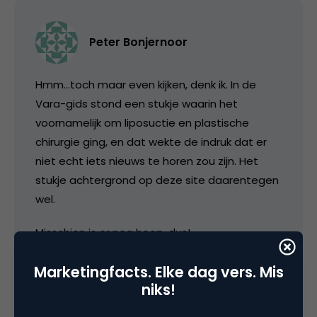
Peter Bonjernoor
Hmm…toch maar even kijken, denk ik. In de
Vara-gids stond een stukje waarin het
voornamelijk om liposuctie en plastische
chirurgie ging, en dat wekte de indruk dat er
niet echt iets nieuws te horen zou zijn. Het
stukje achtergrond op deze site daarentegen
wel.
Misschien is er nog hoop, dus!
Marketingfacts. Elke dag vers. Mis
23 april 2006 om 06:16
niks!