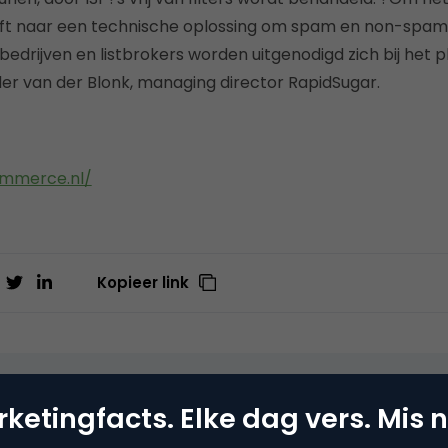
eft naar een technische oplossing om spam en non-spam 
bedrijven en listbrokers worden uitgenodigd zich bij het 
nder van der Blonk, managing director RapidSugar.
ommerce.nl/
Kopieer link
o Derksen
ketingfacts. Elke dag vers. Mis n
er bij
Upstream