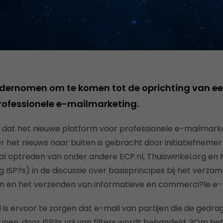
 ondernomen om te komen tot de oprichting van ee
rofessionele e-mailmarketing.
g dat het nieuwe platform voor professionele e-mailmark
r het nieuws naar buiten is gebracht door initiatiefnemer
l optreden van onder andere ECP.nl, Thuiswinkel.org en 
 ISP?s) in de discussie over basisprincipes bij het verza
n en het verzenden van informatieve en commerci?le e-m
el is ervoor te zorgen dat e-mail van partijen die de gedr
nen, door ISP?s vrij van filters wordt behandeld. ?Om het