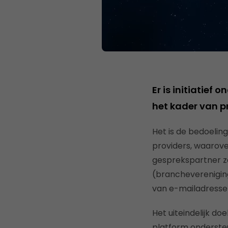
Er is initiatief
het kader van p
Het is de bedoelin
providers, waarove
gesprekspartner za
(branchevereniging
van e-mailadresse
Het uiteindelijk do
platform ondersteu