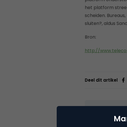
het platform stre
scheiden. Bureaus, 
sluiten?, aldus Sa
Bron:
http://www.telec
Deel dit artikel
Marc
Mar
Partn