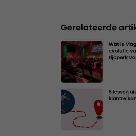
Gerelateerde arti
Wat is Mag
evolutie v
tijdperk v
5 lessen ui
klantreisa