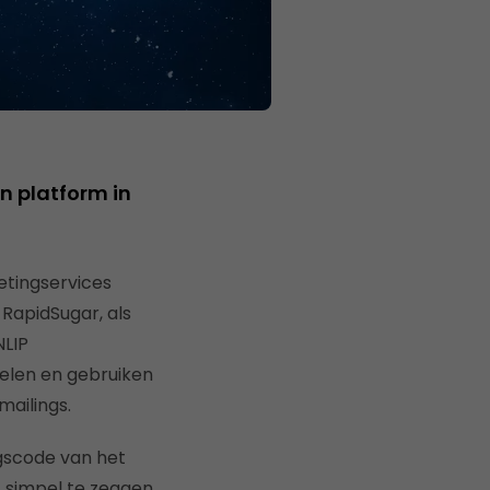
n platform in
etingservices
 RapidSugar, als
NLIP
melen en gebruiken
ailings.
agscode van het
 simpel te zeggen,