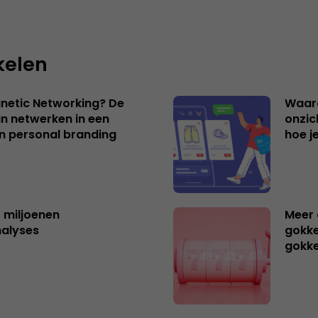
kelen
netic Networking? De
Waar
an netwerken in een
onzic
an personal branding
hoe j
t miljoenen
Meer 
nalyses
gokke
gokk