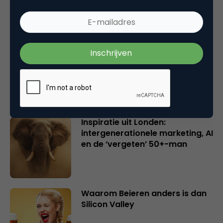
en merkeigenaren
Creatieve sector als aanjager
van innovatie en ontsluiter en
verbinder van industrieën
belangrijker en urgenter dan
ooit
Inspiratie uit Londen:
intergenerationele marketing, AI
en de ‘vergeten’ 50+-man
Waarom Beieren anders is dan
Silicon Valley