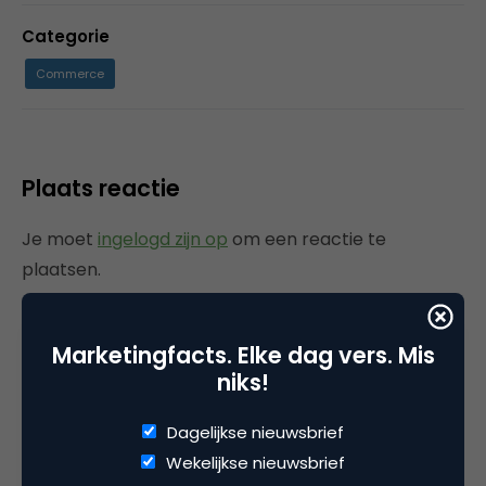
Categorie
Commerce
Plaats reactie
Je moet
ingelogd zijn op
om een reactie te
plaatsen.
Marketingfacts. Elke dag vers. Mis
niks!
Gerelateerde artikelen
Dagelijkse nieuwsbrief
Rebel with or without a cause?
Wekelijkse nieuwsbrief
Wake-upcall voor ontwerpers