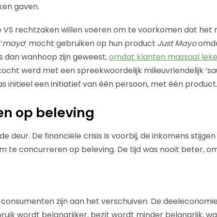
ken gaven.
 de VS rechtzaken willen voeren om te voorkomen dat he
‘
mayo
‘ mocht gebruiken op hun product
Just Mayo
omdat
rs dan wanhoop zijn geweest,
omdat klanten massaal leken
ocht werd met een spreekwoordelijk milieuvriendelijk ‘sau
initieel een initiatief van één persoon, met één product
en op beleving
de deur. De financiële crisis is voorbij, de inkomens stijg
 te concurreren op beleving. De tijd was nooit beter, om
n consumenten zijn aan het verschuiven. De deeleconomie
uik wordt belangrijker, bezit wordt minder belangrijk, wat