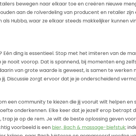
tailers bewegen naar elkaar toe en creëren nieuwe me
houden aan de rolverdeling van producent en retailer zijn 
 als Hubba, waar ze elkaar steeds makkelijker kunnen vi
 Eén ding is essentieel. Stop met het imiteren van de mark
p je nooit voorop. Dat is spannend, bij momenten eng zelf
daarin van grote waarde is geweest, is samen te werken
jij. Discussie zorgt ervoor dat je je onderscheidend ver
om een community te kiezen die jij vooruit wilt helpen e
oefte onderkennen. Elke keer dat je jezelf erop betrapt d
, trap je op de rem. Je wilt de beste oplossing geven voo
htig voorbeeld is een
bier, Bach & massage-biefstuk
; in
ier krijgen, naar Bach luisteren en gemasseerd worden v