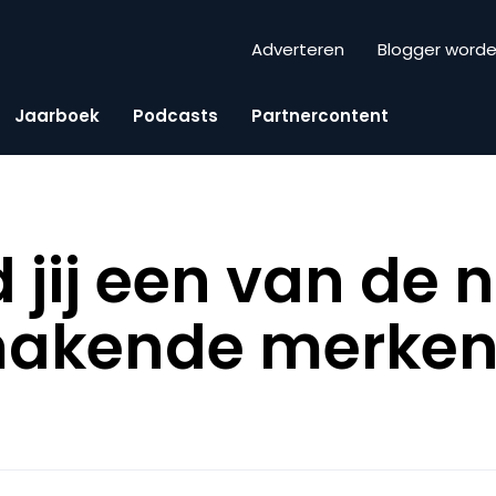
Adverteren
Blogger word
Jaarboek
Podcasts
Partnercontent
 jij een van de 
akende merken