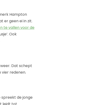
t merk Hampton
 er geen ei in zit.
 te vallen voor de
sje’. Ook
.
en weer. Dat schept
 vier redenen.
 spreekt de jonge
 leidt tot