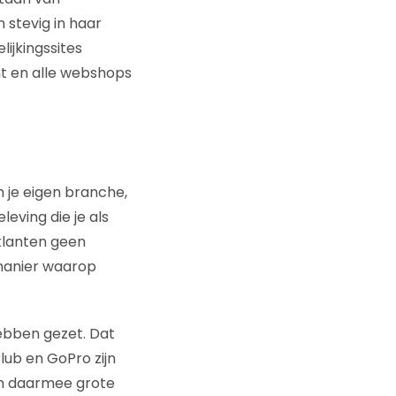
n stevig in haar
jkingssites
nt en alle webshops
n je eigen branche,
eving die je als
klanten geen
 manier waarop
hebben gezet. Dat
lub en GoPro zijn
en daarmee grote