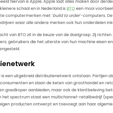
eld hiervan is Apple. Apple laat alles maken door derden
leinere schaal en in Nederland is
BTO
een mooi voorbeel
rote computermerken met ‘
build to order
’-computers. De
 bedrijven waar alle andere merken ook hun onderdelen in
cht van BTO zit in de keuze van de doelgroep. Zij richten
; gebruikers die het uiterste van hun machine eisen en 
engesteld.
utienetwerk
 een uitgebreid distributienetwerk ontstaan. Partijen al
 consumenten en slaan de keten van groothandel en reta
een goedkoper aanbieden, maar ook de klantbeleving bet
 het spectrum staat een multichannel-retailbedrijf (spe
 eigen producten ontwerpt en toevoegt aan haar algeme