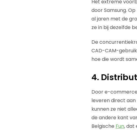
Het extreme voorbe
door Samsung. Op k
al jaren met de g
ze in bij dezelfde
De concurrentiekra
CAD-CAM-gebruikers
hoe die wordt sam
4. Distrib
Door e-commerce is
leveren direct aan
kunnen ze niet all
de andere kant van
Belgische
Fun
, dat