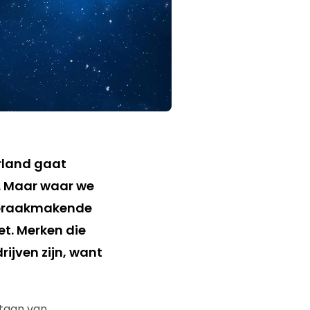
rland gaat
. Maar waar we
 spraakmakende
et. Merken die
rijven zijn, want
staan van