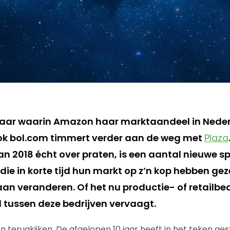
 jaar waarin Amazon haar marktaandeel in Nede
ook bol.com timmert verder aan de weg met
Plaza
an 2018 écht over praten, is een aantal nieuwe
ie in korte tijd hun markt op z’n kop hebben gez
an veranderen. Of het nu productie- of retailbed
 tussen deze bedrijven vervaagt.
n terugkijken. De afgelopen 10 jaar heeft in het teken ge