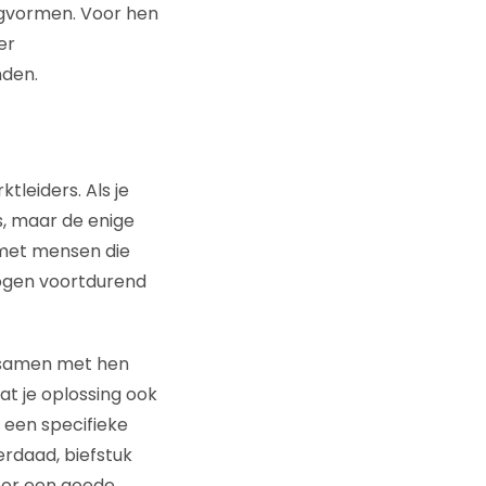
ngvormen. Voor hen
er
nden.
tleiders. Als je
s, maar de enige
 met mensen die
mogen voortdurend
n samen met hen
at je oplossing ook
r een specifieke
derdaad, biefstuk
oor een goede