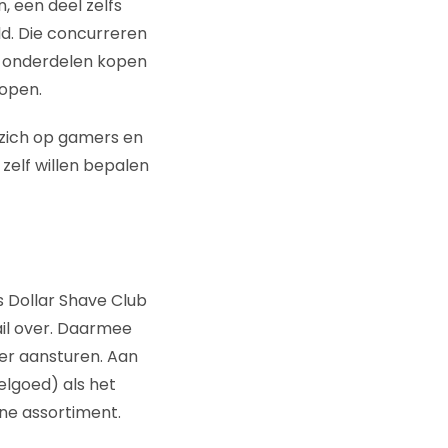
, een deel zelfs
d. Die concurreren
 onderdelen kopen
kopen.
 zich op gamers en
zelf willen bepalen
s Dollar Shave Club
il over. Daarmee
er aansturen. Aan
elgoed) als het
ne assortiment.