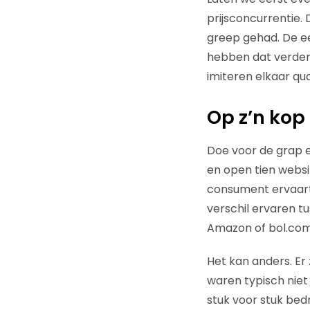
prijsconcurrentie. D
greep gehad. De e
hebben dat verder 
imiteren elkaar qua
Op z’n kop
Doe voor de grap e
en open tien websit
consument ervaart
verschil ervaren t
Amazon of bol.com 
Het kan anders. Er
waren typisch niet 
stuk voor stuk bed