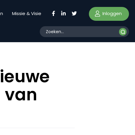
Inloggen
en
Missie & Visie
nieuwe
 van