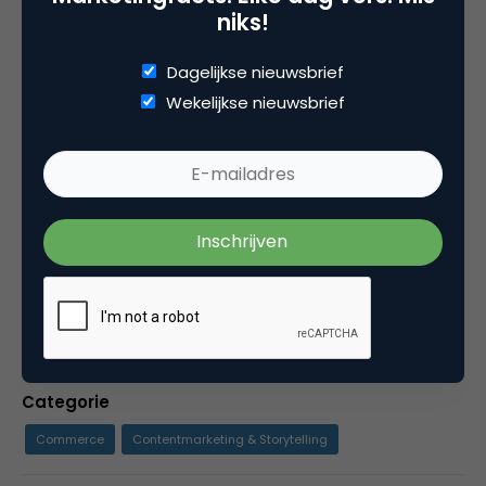
niks!
Arjan Rattink
Eigenaar bij
RVS Marketing
Dagelijkse nieuwsbrief
Wekelijkse nieuwsbrief
B2B marketing is een geweldig vak. Als
dienstverlenende marketeer en als examinator
NIMA B Business Marketing heb ik veel keukens
van binnen gezien. Daardoor weet ik dat elke
product-/marktcombinatie anders is. Uiteindelijk
gaat het om het resultaat en dat is ook wat mij
drijft. Elke dag ;)
Categorie
Commerce
Contentmarketing & Storytelling