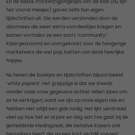
En de beste marketingjongetjes van de klas (nu zijn
het vooral meisjes) gaven zelfs hun eigen
tijdschriften uit. Die werden verslonden door de
abonnees die weer extra voordeeltjes kregen en
samen vormden ze een soort ‘community’.
Klaargestoomd en voorgekookt voor de hongerige
marketeers die wel pap lustten van deze heerlijke
hapjes.
Nu heten die boekjes en tijdschriften bijvoorbeeld
‘
white papers
’. Het grappige is dat we steeds
minder vaak onze gegevens achter willen laten om
ze te verkrijgen, want we zijn op onze eigen reis en
hebben niet altijd een gids nodig. Het lijkt verdraaid
veel op hoe het er al jaar en dag aan toe gaat bij de
gemiddelde kledingzaak, die behalve kopers ook
bezoekers heeft die na een kort verblijf roepen: