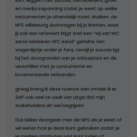
kunt leggen met succes, beïnvloeders, groei
en media inspanning zodat je weet op welke
instrumenten je uiteindelijk moet drukken. de
NPS willekeurig doorvragen bij je klanten, waar
jij ook aan refereert krijgt snel een “wij van WC
eend adviseren WC eend” gehalte. Een
vragenlijstje onder je fans, terwijl je succes ligt
bij het doorgronden van je criticasters en de
verschillen met je concurrentie en
bovenstaande verbanden.
graag breng ik deze nuance aan omdat ik er
Zelf ook veel te vaak van uitga dat mijn
stakeholders dit wel begrijpen.
Dus lekker doorgaan met de NPS als je weet of
wil weten hoe je deze kunt gebruiken zodat je
je merken attributen juist kunt laden of