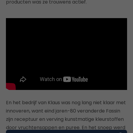
producten was ze trouwens actief.
En het bedrijf van Klaus was nog lang niet klaar met
innoveren, want eind jaren-80 veranderde Fassin
zijn receptuur en verving kunstmatige kleurstoffen
door vruchtensappen en puree. En het snoep werd