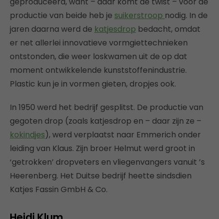
geproduceerd, want – daar komt de twist – voor de
productie van beide heb je
suikerstroop
nodig. In de
jaren daarna werd de
katjesdrop
bedacht, omdat
er net allerlei innovatieve vormgiettechnieken
ontstonden, die weer loskwamen uit de op dat
moment ontwikkelende kunststoffenindustrie.
Plastic kun je in vormen gieten, dropjes ook.
In 1950 werd het bedrijf gesplitst. De productie van
gegoten drop (zoals katjesdrop en – daar zijn ze –
kokindjes
), werd verplaatst naar Emmerich onder
leiding van Klaus. Zijn broer Helmut werd groot in
‘getrokken’ dropveters en vliegenvangers vanuit ’s
Heerenberg. Het Duitse bedrijf heette sindsdien
Katjes Fassin GmbH & Co.
Heidi Klum