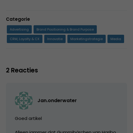
Categorie
Advertising
Brand Positioning & Brand Purpose
CRM, Loyalty & CX
Innovatie
Marketingstrategie
Media
2 Reacties
Jan.onderwater
Goed artikel
Alleen jammer dat Gummibärchen van Haribo