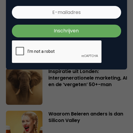
Creatieve sector als aanjager
van innovatie en ontsluiter en
verbinder van industrieën
belangrijker en urgenter dan
ooit
Inspiratie uit Londen:
intergenerationele marketing, AI
en de ‘vergeten’ 50+-man
Waarom Beieren anders is dan
Silicon Valley