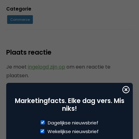
Categorie
Commerce
Plaats reactie
Je moet
ingelogd zijn op
om een reactie te
plaatsen.
Marketingfacts. Elke dag vers. Mis
niks!
Gerelateerde artikelen
Dagelijkse nieuwsbrief
Rebel with or without a cause?
Wekelijkse nieuwsbrief
Wake-upcall voor ontwerpers
en merkeigenaren