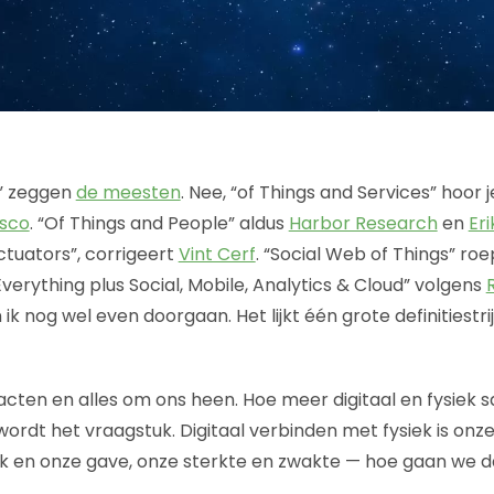
s” zeggen
de meesten
. Nee, “of Things and Services” hoor 
isco
. “Of Things and People” aldus
Harbor Research
en
Eri
tuators”, corrigeert
Vint Cerf
. “Social Web of Things” ro
verything plus Social, Mobile, Analytics & Cloud” volgens
n ik nog wel even doorgaan. Het lijkt één grote definitiestri
facten en alles om ons heen. Hoe meer digitaal en fysiek 
ordt het vraagstuk. Digitaal verbinden met fysiek is onz
aak en onze gave, onze sterkte en zwakte — hoe gaan we