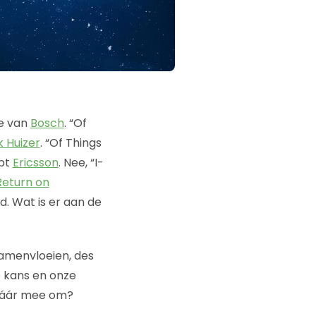
je van
Bosch
. “Of
k Huizer
. “Of Things
ept
Ericsson
. Nee, “I-
Return on
jd. Wat is er aan de
samenvloeien, des
e kans en onze
 dáár mee om?