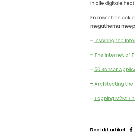
In alle digitale he
En misschien ook e
megathema meepr
–
Inspiring the Inte
–
The Internet of T
–
50 Sensor Applic
–
Architecting the 
–
Tapping M2M: The
Deel dit artikel