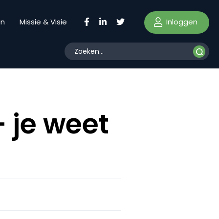
Inloggen
en
Missie & Visie
– je weet