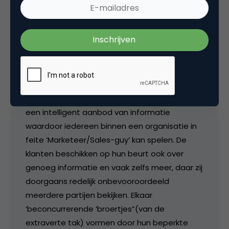
oplossing’ toch echt nodig heeft.
Dat deze opsplitsingen inmiddels zo stevig in
ieders brein gegrift staan is eerder de
uitdaging. Sales en Marketing hebben
inmiddels hun eigen paden ingesleten en
willen liever geen duimbreed toegeven. De
huidig stand van de techniek kan voorzien in
een intelligent aanbod van informatie
waardoor iedereen binnen een organisatie in
feite ‘Marketeer/Sales-guy’ kan spelen. De
klanten beschikken op hun beurt ook over
genoeg informatie en vaak zelfs meer, daar zij
doorgaans redelijk onbevooroordeeld
meerdere partijen bekijken. Elkaar
‘beconcurrerende ‘broertjes”(van de
extraverte tak) vormen door hun beperkte