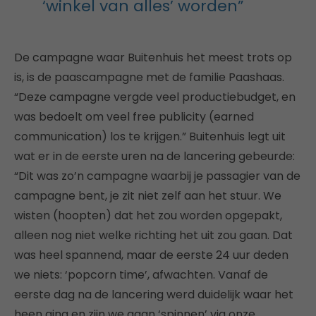
‘winkel van alles’ worden”
De campagne waar Buitenhuis het meest trots op
is, is de paascampagne met de familie Paashaas.
“Deze campagne vergde veel productiebudget, en
was bedoelt om veel free publicity (earned
communication) los te krijgen.” Buitenhuis legt uit
wat er in de eerste uren na de lancering gebeurde:
“Dit was zo’n campagne waarbij je passagier van de
campagne bent, je zit niet zelf aan het stuur. We
wisten (hoopten) dat het zou worden opgepakt,
alleen nog niet welke richting het uit zou gaan. Dat
was heel spannend, maar de eerste 24 uur deden
we niets: ‘popcorn time’, afwachten. Vanaf de
eerste dag na de lancering werd duidelijk waar het
heen ging en zijn we gaan ‘spinnen’ via onze