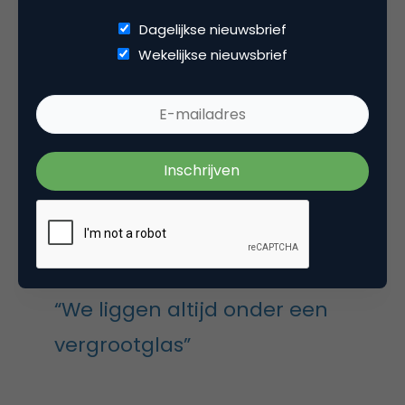
in Nederland waar Hema regelmatig onderdeel van
Dagelijkse nieuwsbrief
is. Zo was Hema de eerste retailer die duidelijk koos
Wekelijkse nieuwsbrief
voor veegpiet. Want, zo werd geredeneerd, Hema is
voor iedereen. Buitenhuis staat volledig achter die
beslissing: “We zijn een progressief merk. Dat zie je
ook in de manier waarop wij de gaypride omarmen.
In andere delen van Europa is het ondenkbaar dat
een merk op deze manier stelling neemt. Daar ben
ik trots op. Al moeten al onze uitingen wel in balans
blijven. We blijven tenslotte een winkel.”
“We liggen altijd onder een
vergrootglas”