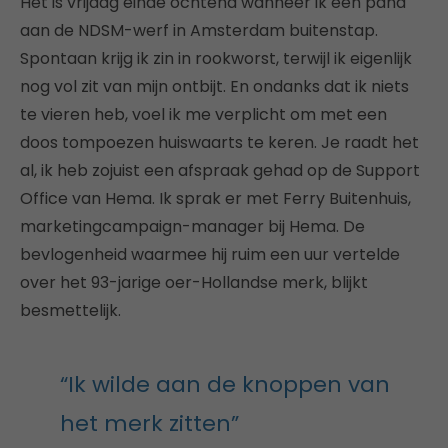
Het is vrijdag einde ochtend wanneer ik een pand
aan de NDSM-werf in Amsterdam buitenstap.
Spontaan krijg ik zin in rookworst, terwijl ik eigenlijk
nog vol zit van mijn ontbijt. En ondanks dat ik niets
te vieren heb, voel ik me verplicht om met een
doos tompoezen huiswaarts te keren. Je raadt het
al, ik heb zojuist een afspraak gehad op de Support
Office van Hema. Ik sprak er met Ferry Buitenhuis,
marketingcampaign-manager bij Hema. De
bevlogenheid waarmee hij ruim een uur vertelde
over het 93-jarige oer-Hollandse merk, blijkt
besmettelijk.
“Ik wilde aan de knoppen van
het merk zitten”