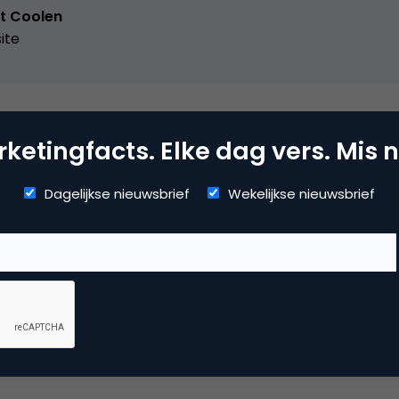
st Coolen
ite
ketingfacts. Elke dag vers. Mis n
dia
Dagelijkse nieuwsbrief
Wekelijkse nieuwsbrief
ile marketing
 reactie te plaatsen.