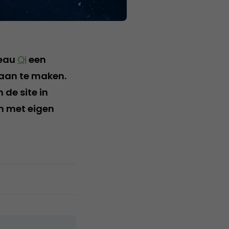
reau
Qi
een
aan te maken.
de site in
n met eigen