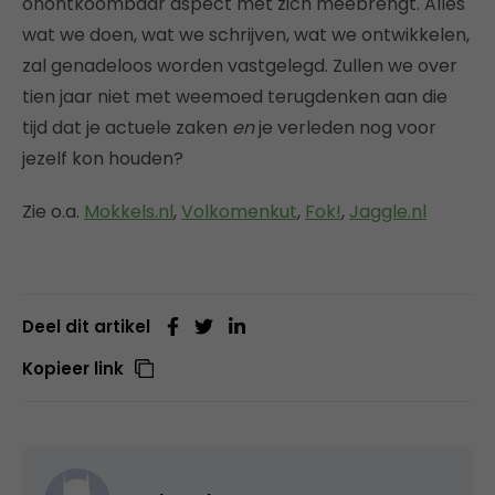
onontkoombaar aspect met zich meebrengt. Alles
wat we doen, wat we schrijven, wat we ontwikkelen,
zal genadeloos worden vastgelegd. Zullen we over
tien jaar niet met weemoed terugdenken aan die
tijd dat je actuele zaken
en
je verleden nog voor
jezelf kon houden?
Zie o.a.
Mokkels.nl
,
Volkomenkut
,
Fok!
,
Jaggle.nl
Deel dit artikel
Kopieer link