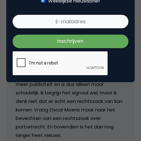
Wekelijkse nieuwsbrief
Ik ben het met Stefan eens, zo onthullend zijn
de foto’s niet. Een item in Shownieuws is zo
weer vergeten. De enige die het niet snel zal
vergeten is Inge zelf, die zich wel tien keer zal
bedenken voordat ze weer een fotozaak
binnenstapt. Het dreigen met rechtszaken
van haar manager (Spiros) lijkt me een
nutteloze actie; het genereert alleen maar
meer publiciteit en is dus alleen maar
schadelijk. Ik begrijp het signaal wel, maar ik
denk niet dat er echt een rechtszaak van kan
komen. Vraag Oscar Moens maar naar het
bevechten van een rechtszaak over
portretrecht. En bovendien is het dan nog
langer heet nieuws.