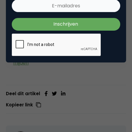
Met 50 werknemers en maandelijks 600 miljoen
pageviews, timmert Crowdynews aan de weg
Klepper moet van een ontwikkelorganisatie een
verkooporganisatie worden
Softwarebedrijf Getlogic is de basis om nieuwe
bedrijven op te bouwen
Hoe Voys blijft innoveren door patenten te
mijden
Deel dit artikel
Kopieer link