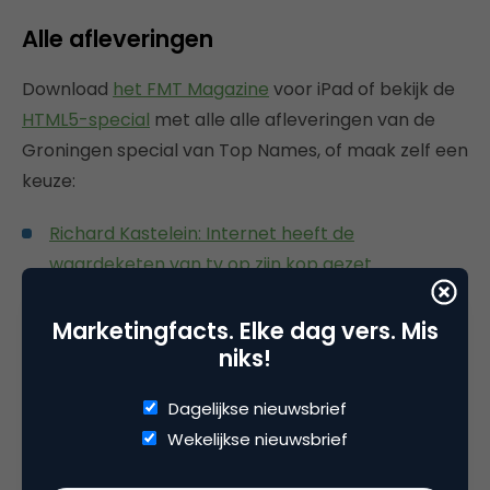
Alle afleveringen
Download
het FMT Magazine
voor iPad of bekijk de
HTML5-special
met alle alle afleveringen van de
Groningen special van Top Names, of maak zelf een
keuze:
Richard Kastelein: Internet heeft de
waardeketen van tv op zijn kop gezet
Tot 80% besparen op energie en licht dankzij
TVilight
Marketingfacts. Elke dag vers. Mis
niks!
90% van de omzet van Dataprovider komt uit
het buitenland
Dagelijkse nieuwsbrief
Chordify hoopt dit jaar nog met een lerend
Wekelijkse nieuwsbrief
algoritme te komen
Peperzaken wil geen bullshit verkopen