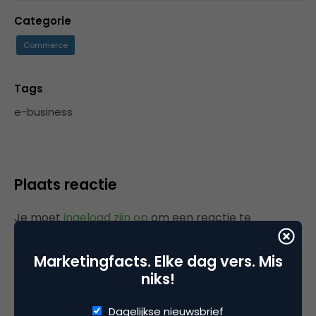
Categorie
Commerce
Tags
e-business
Plaats reactie
Je moet
ingelogd zijn op
om een reactie te
plaatsen.
Marketingfacts. Elke dag vers. Mis
niks!
Gerelateerde artikelen
Dagelijkse nieuwsbrief