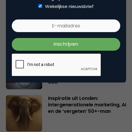
Wekelijkse nieuwsbrief
Rebel with or without a cause?
Wake-upcall voor ontwerpers
en merkeigenaren
Creatieve sector als aanjager
van innovatie en ontsluiter en
verbinder van industrieën
belangrijker en urgenter dan
ooit
Inspiratie uit Londen:
intergenerationele marketing, AI
en de ‘vergeten’ 50+-man