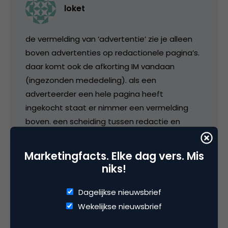
loket
de vermelding van ‘advertentie’ zie je alleen
boven advertenties op redactionele pagina’s.
daar komt ook de afkorting IM vandaan
(ingezonden mededeling). als een
adverteerder een hele pagina heeft
ingekocht staat er nimmer een vermelding
boven. een scheiding tussen redactie en
commercie, zoals vastgelegd in het
redactiestatuut, is van levensbelang. ook voor
Marketingfacts. Elke dag vers. Mis
De Telegraaf. en neem maar van mij aan, een
niks!
dergelijk statuut is er wel degelijk bij De
Telegraaf.
Dagelijkse nieuwsbrief
Wekelijkse nieuwsbrief
4 september 2005 om 19:08