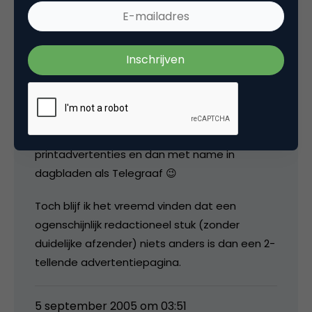
media
Het is inmiddels duidelijk, mij moet je niet
hebben als je iets wilt weten over
printadvertenties en dan met name in
dagbladen als Telegraaf 😉
Toch blijf ik het vreemd vinden dat een
ogenschijnlijk redactioneel stuk (zonder
duidelijke afzender) niets anders is dan een 2-
tellende advertentiepagina.
5 september 2005 om 03:51