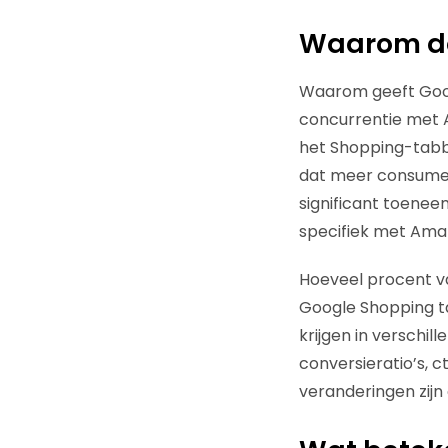
Waarom do
Waarom geeft Googl
concurrentie met A
het Shopping-tab
dat meer consument
significant toenee
specifiek met Ama
Hoeveel procent va
Google Shopping ta
krijgen in verschil
conversieratio’s, 
veranderingen zijn