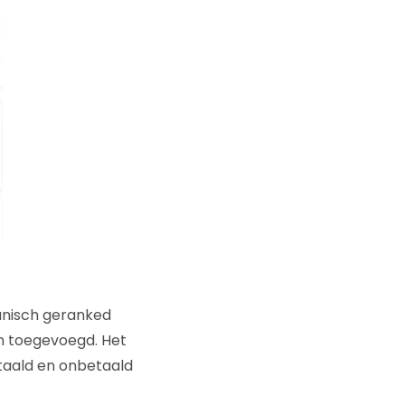
ganisch geranked
n toegevoegd. Het
etaald en onbetaald