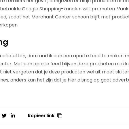
te retailers het geval, aangezien er altijd producten of cat
de betaalde Google Shopping-kanalen wilt promoten. Vaa
eed, zodat het Merchant Center schoon blijft met produc
erkopen.
ng
ituatie zitten, dan raad ik aan een aparte feed te maken
nter. Met een aparte feed blijven deze producten makkel
 niet vergeten dat je deze producten wel uit moet sluite
, anders kan het zijn dat je hier alsnog op gaat advert
Kopieer link