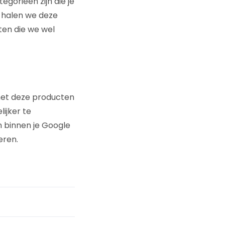
egorieën zijn die je
k halen we deze
ten die we wel
 met deze producten
ijker te
n binnen je Google
eren.