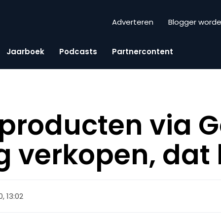
Adverteren
Blogger word
Jaarboek
Podcasts
Partnercontent
e producten via 
 verkopen, dat
0, 13:02