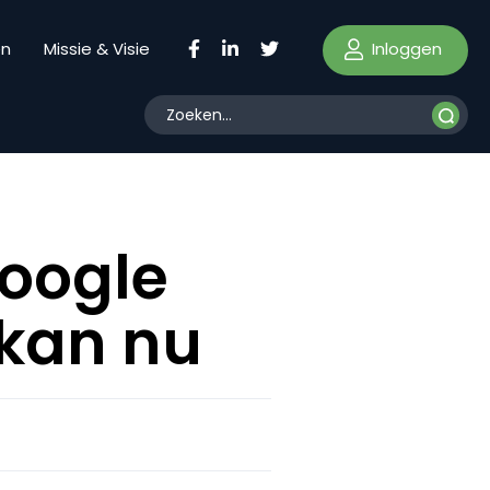
Inloggen
en
Missie & Visie
Google
 kan nu