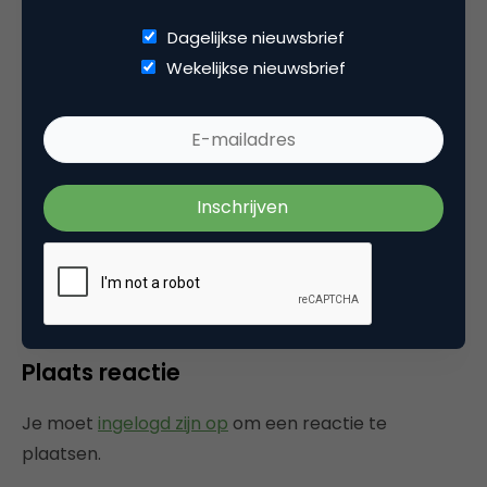
Dagelijkse nieuwsbrief
Jeroen Verkroost
Wekelijkse nieuwsbrief
Vergeet het patent van Compuserve op .gif
afbeeldingen en het patent van British
Telecom op de hyperlink ook vooral niet in dit
verband :p
29 juli 2005 om 10:16
Plaats reactie
Je moet
ingelogd zijn op
om een reactie te
plaatsen.