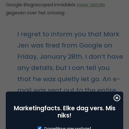
Google Blogoscoped inmiddels
meer details
gegeven over het ontslag:
I regret to inform you that Mark
Jen was fired from Google on
Friday, January 28th. I don’t have
any details, but I can tell you
that he was quietly let go. An e-
mail was sent out to the entire
company, letting us know that
Marketingfacts. Elke dag vers. Mis
the matter many had written to
niks!
management expressing their
Dagelijkse nieuwsbrief