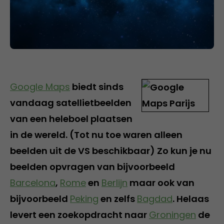
Google Maps
biedt sinds
vandaag satellietbeelden
van een heleboel plaatsen
in de wereld. (Tot nu toe waren alleen
beelden uit de VS beschikbaar) Zo kun je nu
beelden opvragen van bijvoorbeeld
Barcelona
,
Rome
en
Berlijn
maar ook van
bijvoorbeeld
Peking
en zelfs
Bagdad
. Helaas
levert een zoekopdracht naar
Groningen
de