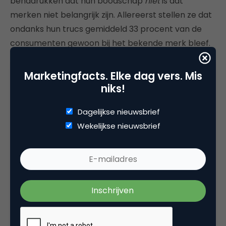
benadrukken dat hun boodschap
niet
is dat
merken niet belangrijk zijn. Allereerst stellen ze dat
ondanks hun trucs gemiddeld 33 procent van de
consumenten gewoon bij het bekende merk bleef.
Het merk is volgens hen juist het belangrijkste
Marketingfacts. Elke dag vers. Mis
mentale ezelsbruggetje dat mensen bij hun keuzes
niks!
gebruiken. Sterke merken kunnen zich hierdoor
beter verdedigen tegen manipulatie.
Dagelijkse nieuwsbrief
Wekelijkse nieuwsbrief
De onderzoekers geven wel aan hoe belangrijk het
is om zoveel mogelijk barrières tussen de
trigger
en
de
aankoop
weg te nemen: help je klanten zo
efficiënt
en
effectief
mogelijk door hun rommelige
keuzeproces te navigeren. Hun gedrag kan immers
door allerlei kleine, irrationele zaken veranderen,
ook als ze een duidelijke voorkeur voor jouw merk