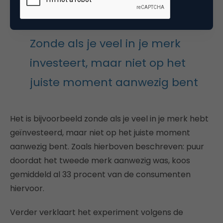
lijken te hebben.
Zonde als je veel in je merk
investeert, maar niet op het
juiste moment aanwezig bent
Het is bijvoorbeeld zonde als je veel in je merk hebt
geïnvesteerd, maar niet op het juiste moment
aanwezig bent. Zoals hierboven beschreven: puur
doordat het tweede merk aanwezig was, koos
gemiddeld al 33 procent van de consumenten
hiervoor.
Verder verklaart het experiment volgens de