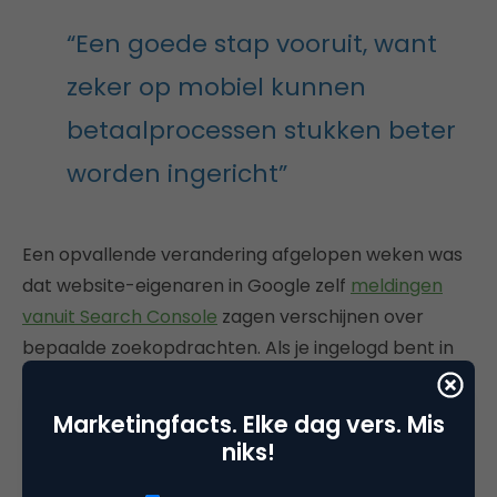
“Een goede stap vooruit, want
zeker op mobiel kunnen
betaalprocessen stukken beter
worden ingericht”
Een opvallende verandering afgelopen weken was
dat website-eigenaren in Google zelf
meldingen
vanuit Search Console
zagen verschijnen over
bepaalde zoekopdrachten. Als je ingelogd bent in
een property in Search Console en je bent zelf aan
het googelen, kun je dus zien wat je eigen website
Marketingfacts. Elke dag vers. Mis
doet in de SERP’s voor die keyword phrase. Ik vind
niks!
zelf het nut ervan minimaal. Het lijkt mij een manier