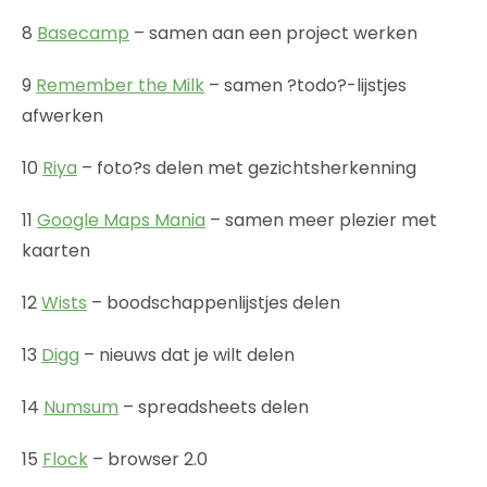
8
Basecamp
– samen aan een project werken
9
Remember the Milk
– samen ?todo?-lijstjes
afwerken
10
Riya
– foto?s delen met gezichtsherkenning
11
Google Maps Mania
– samen meer plezier met
kaarten
12
Wists
– boodschappenlijstjes delen
13
Digg
– nieuws dat je wilt delen
14
Numsum
– spreadsheets delen
15
Flock
– browser 2.0