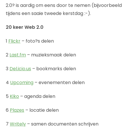
2.0? is aardig om eens door te nemen (bijvoorbeeld
tijdens een saaie tweede kerstdag :-).
20 keer Web 2.0
1
Flickr
– foto?s delen
2
Last.fm
– muzieksmaak delen
3
Del.icio.us
– bookmarks delen
4
Upcoming
– evenementen delen
5
Kiko
– agenda delen
6
Plazes
– locatie delen
7
Writely
– samen documenten schrijven