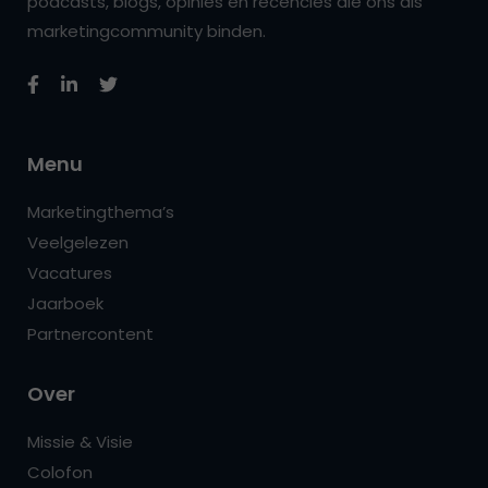
podcasts, blogs, opinies en recencies die ons als
marketingcommunity binden.
Menu
Marketingthema’s
Veelgelezen
Vacatures
Jaarboek
Partnercontent
Over
Missie & Visie
Colofon