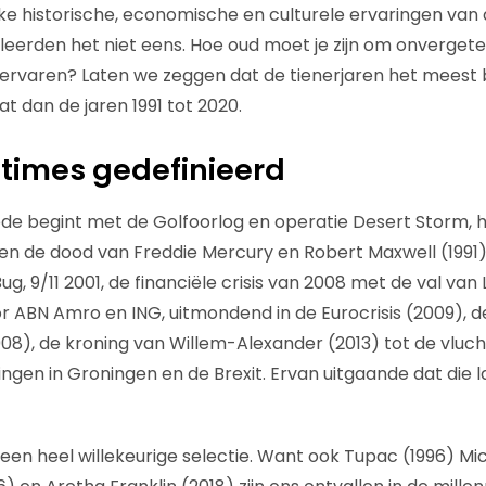
 historische, economische en culturele ervaringen van 
leerden het niet eens. Hoe oud moet je zijn om onvergetel
ervaren? Laten we zeggen dat de tienerjaren het meest b
dat dan de jaren 1991 tot 2020.
-times gedefinieerd
ode begint met de Golfoorlog en operatie Desert Storm, h
 en de dood van Freddie Mercury en Robert Maxwell (1991),
ug, 9/11 2001, de financiële crisis van 2008 met de val va
r ABN Amro en ING, uitmondend in de Eurocrisis (2009), d
), de kroning van Willem-Alexander (2013) tot de vlucht
ingen in Groningen en de Brexit. Ervan uitgaande dat die 
s een heel willekeurige selectie. Want ook Tupac (1996) M