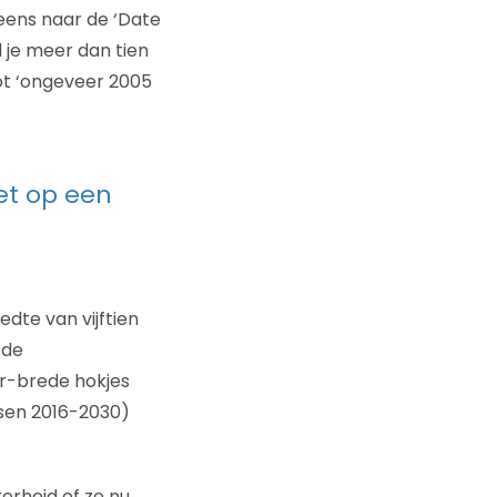
 eens naar de ‘Date
d je meer dan tien
tot ‘ongeveer 2005
ket op een
dte van vijftien
 de
ar-brede hokjes
sen 2016-2030)
erheid of ze nu