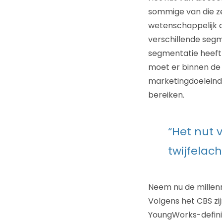
sommige van die ze
wetenschappelijk 
verschillende segm
segmentatie heeft 
moet er binnen de g
marketingdoeleinde
bereiken.
“Het nut 
twijfelach
Neem nu de millenn
Volgens het CBS zij
YoungWorks-definiti