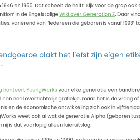
 1946 en 1955. Dat scheelt de helft. Kijk voor de grap ook
ition’ in de Engelstalige
Wiki over Generation Z
. Daar vin
ities, variërend van: ‘iedereen die geboren is vanaf 1993’ 
endgoeroe plakt het liefst zijn eigen eti
”
g hanteert YoungWorks
voor elke generatie een bandbree
el een heel overzichtelijk grafiekje, maar het is de vraag of
nis en de economische ontwikkeling zich ook in vijftienja
gWorks weet ook al wat de generatie Alpha (geboren tus
ij is dat voorlopig alleen luieruitslag.
boren zijn tussen 1995 en 2000 verkeren in angstige onzek