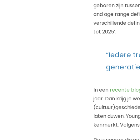
geboren zijn tussen
and age range defin
verschillende defin
tot 2025’.
“Iedere tr
generatie
In een
recente blo
jaar. Dan krijg je w
(cultuur)geschiede
laten duwen. Youn
kenmerkt. Volgens m
De jongeren die ge