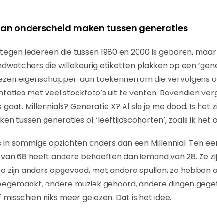
 van onderscheid maken tussen generaties
eb tegen iedereen die tussen 1980 en 2000 is geboren, maa
watchers die willekeurig etiketten plakken op een ‘gene
zen eigenschappen aan toekennen om die vervolgens o
aties met veel stockfoto’s uit te venten. Bovendien verg
 gaat. Millennials? Generatie X? Al sla je me dood. Is het 
n tussen generaties of ‘leeftijdscohorten’, zoals ik het 
n sommige opzichten anders dan een Millennial. Ten eerste
 van 68 heeft andere behoeften dan iemand van 28. Ze zi
. Ze zijn anders opgevoed, met andere spullen, ze hebben 
egemaakt, andere muziek gehoord, andere dingen gege
misschien niks meer gelezen. Dat is het idee.