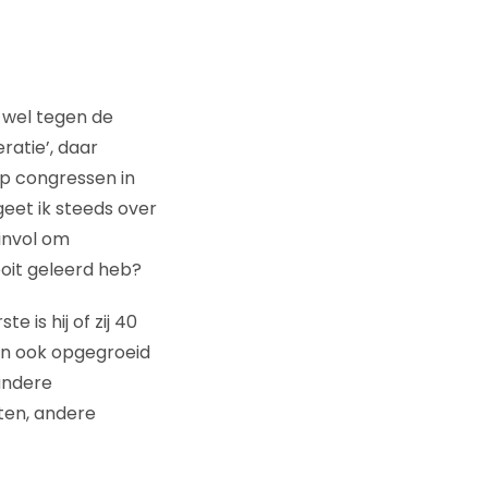
r wel tegen de
ratie’, daar
p congressen in
eet ik steeds over
zinvol om
ooit geleerd heb?
 is hij of zij 40
jn ook opgegroeid
andere
ten, andere