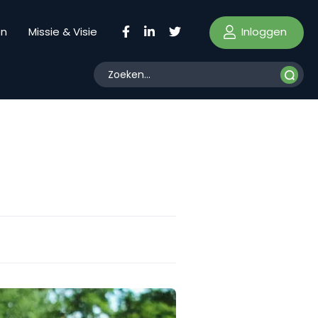
Inloggen
en
Missie & Visie