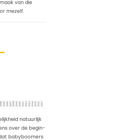
e maak van die
or mezelf.
ijkheid natuurlijk
 eens over de begin-
BS dat babyboomers