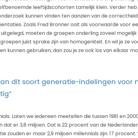
lfbenoemde leeftijdscohorten tamelijk klein. Verder heb 
onderzoek kunnen vinden ten aanzien van de correctheid
entaties. Zoals Fred Bronner ooit als voorwaarde voor e
uitgelegd, moeten de groepen onderling zoveel mogelijk 
roepen juist sprake zijn van homogeniteit. En wil je ze vo
n kunnen gebruiken, dan zou je ze ook los van elkaar m
van dit soort generatie-indelingen voor 
tig”
ials. Laten we iedereen meetellen die tussen 1981 en 2000
n dat er 3,8 miljoen. Dat is 22 procent van de Nederlanders
e zouden er maar 2,9 miljoen millennials zijn: 17 procent. 