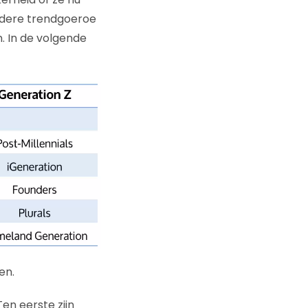
 iedere trendgoeroe
n. In de volgende
en.
Ten eerste zijn