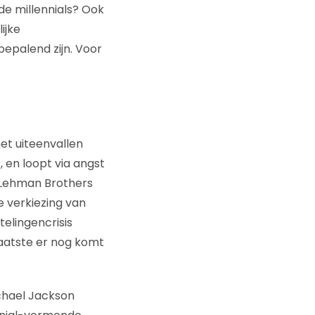
de millennials? Ook
ijke
epalend zijn. Voor
et uiteenvallen
 en loopt via angst
n Lehman Brothers
e verkiezing van
elingencrisis
laatste er nog komt
ichael Jackson