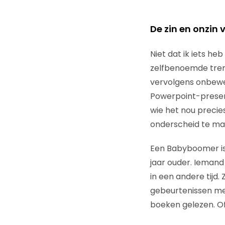
De zin en onzin
Niet dat ik iets h
zelfbenoemde trend
vervolgens onbewe
Powerpoint-present
wie het nou precies
onderscheid te make
Een Babyboomer is i
jaar ouder. Iemand
in een andere tijd
gebeurtenissen me
boeken gelezen. Of 