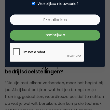
Wekelijkse nieuwsbrief
“Mijn eigen opvoeding heeft aan
mijn framinggedrag
bijgedragen”
Framing kennen we al een tijdje in
marketingcommunicatie, maar jij linkt
het aan persoonlijke doelen. In
hoeverre richt jij je op
bedrijfsdoelstellingen?
“Die zijn met elkaar verbonden, maar het begint bij
jou. Als jij kunt bekijken wat het jou brengt om je
framing, gedachten, woordkeuze positief te richten
op wat je wel wilt bereiken, dan kun je die techniek