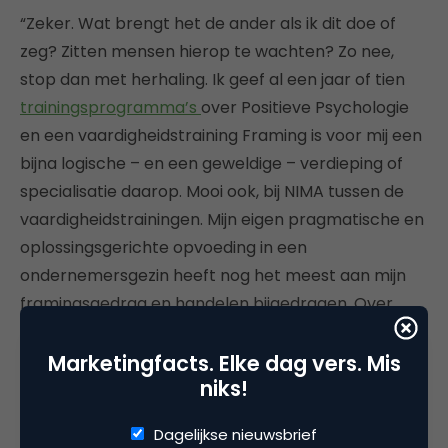
“Zeker. Wat brengt het de ander als ik dit doe of
zeg? Zitten mensen hierop te wachten? Zo nee,
stop dan met herhaling. Ik geef al een jaar of tien
trainingsprogramma’s
over Positieve Psychologie
en een vaardigheidstraining Framing is voor mij een
bijna logische – en een geweldige – verdieping of
specialisatie daarop. Mooi ook, bij NIMA tussen de
vaardigheidstrainingen. Mijn eigen pragmatische en
oplossingsgerichte opvoeding in een
ondernemersgezin heeft nog het meest aan mijn
framingsgedrag en handelen bijgedragen. Over
basisbeginselen gesproken. Als het niet rechtsom
kan, dan wellicht linksom of met een bocht en dan
Marketingfacts. Elke dag vers. Mis
niks!
rechtdoor. Haha. Maar de best passende oplossing
kwam er. Én een enorm klantgerichte houding…..”
Dagelijkse nieuwsbrief