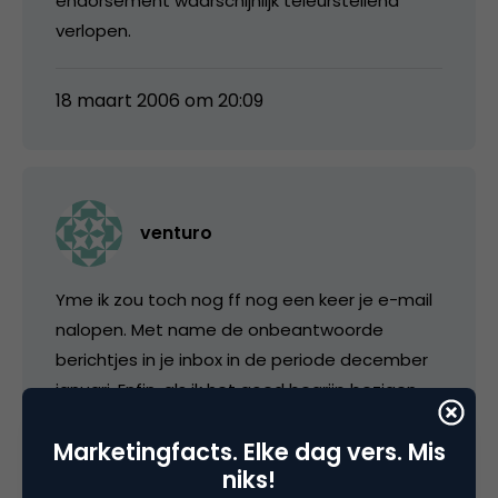
endorsement waarschijnlijk teleurstellend
verlopen.
18 maart 2006 om 20:09
venturo
Yme ik zou toch nog ff nog een keer je e-mail
nalopen. Met name de onbeantwoorde
berichtjes in je inbox in de periode december
januari. Enfin, als ik het goed begrijp bezigen
jullie met Eccky het pure
Marketingfacts. Elke dag vers. Mis
marketingopportunisme? Jullie stappen in de
niks!
trein zonder een vooraf bepaald traject of