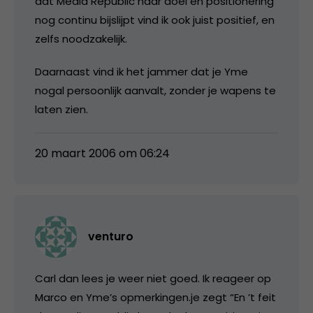
dat Media Republic haar doel en positionering
nog continu bijslijpt vind ik ook juist positief, en
zelfs noodzakelijk.
Daarnaast vind ik het jammer dat je Yme
nogal persoonlijk aanvalt, zonder je wapens te
laten zien.
20 maart 2006 om 06:24
venturo
Carl dan lees je weer niet goed. Ik reageer op
Marco en Yme’s opmerkingen.je zegt “En ’t feit