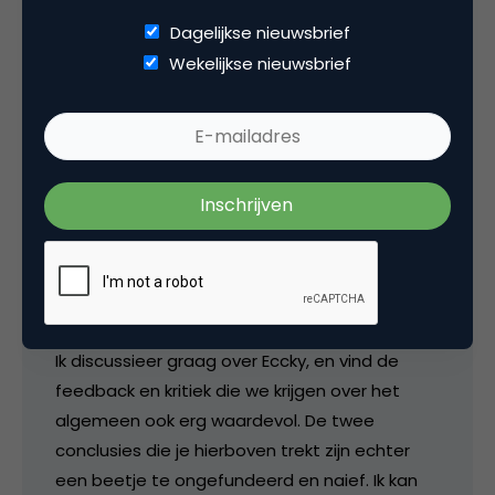
eindpunt. Voor alle duidelijkheid, ik geloof wel in
Dagelijkse nieuwsbrief
Eccky als marketing tool.
Wekelijkse nieuwsbrief
18 maart 2006 om 21:54
Yme Bosma
@Albert
Ik discussieer graag over Eccky, en vind de
feedback en kritiek die we krijgen over het
algemeen ook erg waardevol. De twee
conclusies die je hierboven trekt zijn echter
een beetje te ongefundeerd en naief. Ik kan