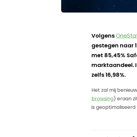
Volgens
OneSta
gestegen naar 11
met 85,45% Safa
marktaandeel. I
zelfs 16,98%.
Het zal mij benieu
browsing
) eraan zi
is geoptimaliseerd