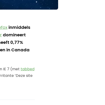
efox
inmiddels
r
domineert
heeft 0,77%
% en in Canada
n IE 7 (met
tabbed
rritante ‘Deze site