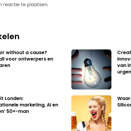
 reactie te plaatsen.
kelen
 or without a cause?
Creat
ll voor ontwerpers en
innov
aren
van i
urgen
uit Londen:
Waaro
ationele marketing, AI en
Silico
en’ 50+-man