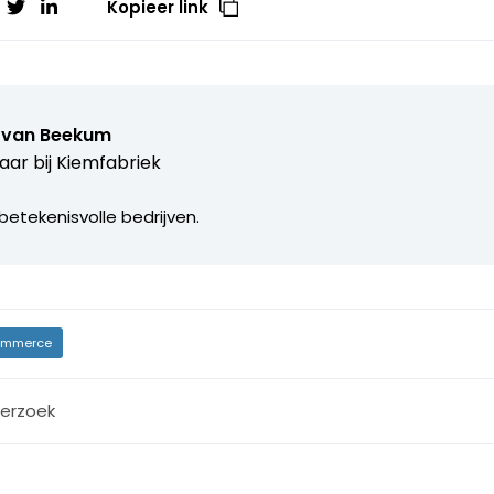
Kopieer link
 van Beekum
aar bij
Kiemfabriek
betekenisvolle bedrijven.
mmerce
erzoek