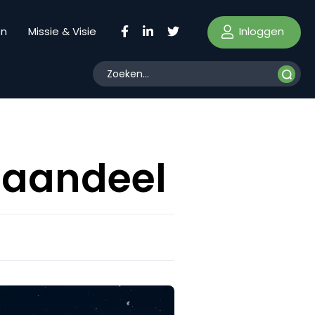
Inloggen
en
Missie & Visie
ktaandeel