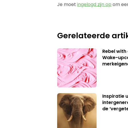
Je moet
ingelogd zijn op
om een
Gerelateerde arti
Rebel with
Wake-upca
merkeigen
Inspiratie 
intergener
de ‘verget