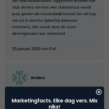
zet veel kwaad bloed. Supporters ervaren hun
club als iets van hun. Het clubbestuur wordt
puur gezien als noodzakelijk kwaad (en als kop
van jut in slechte tijden/bij dubieuze
transfers), dat wordt door dit soort
slimmigheden niet verbeterd.
25 januari 2006 om 11:41
Anders
Precies. Daar komt nog bij dat fans van
Prince/TAFKAP/NASDAQ of hoe hij
Marketingfacts. Elke dag vers. Mis
tegenwoordig mag heten, dat deels worden
niks!