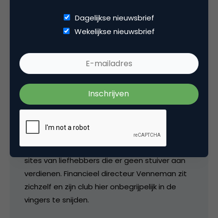
uit smaak. Fan van een club wordt je enkel en
Dagelijkse nieuwsbrief
alleen omdat je vrienden, collega’s of
Wekelijkse nieuwsbrief
familieleden er fan van zijn. Wil FC Utrecht geld
verdienen aan zijn supporters (kaartverkoop,
merchandising), dan heeft het er dus alle
belang bij dat de FC Utrecht-religie zo breed
mogelijk wordt uitgedragen.
Waarom het met maatregelen komt die dat
tegenwerken is me dan ook een volslagen
raarsel. Als je nou commerciële exploitatie van
je logo aanpakt, okee. Maar het gaat hier om
sites van liefhebbers die er geen stuiver aan
verdienen. Financieel directeur Venneman zit
zichzelf en zijn club hier onbegrijpelijk in de
vingers te snijden.