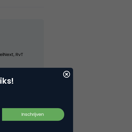
elNext, RvT
iks!