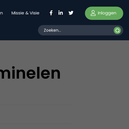
Inloggen
en
Missie & Visie
iminelen