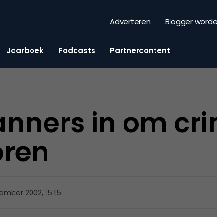
Adverteren
Blogger word
Jaarboek
Podcasts
Partnercontent
banners in om cr
oren
ember 2002, 15:15