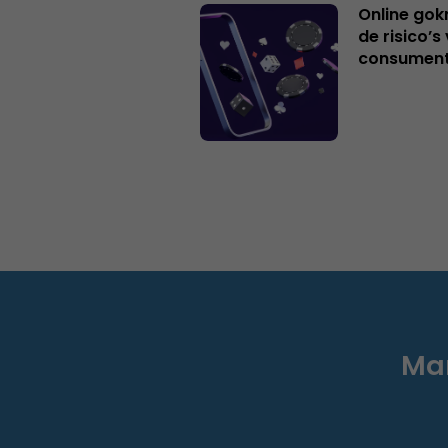
Online gok
de risico’
consumen
Mar