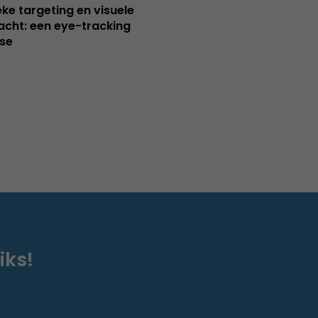
ieke targeting en visuele
cht: een eye-tracking
se
iks!