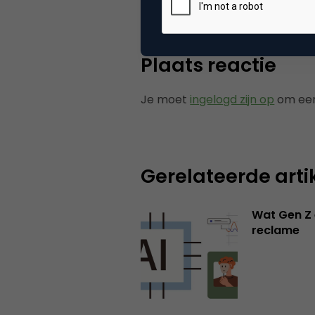
Plaats reactie
Je moet
ingelogd zijn op
om een
Gerelateerde arti
Wat Gen Z 
reclame