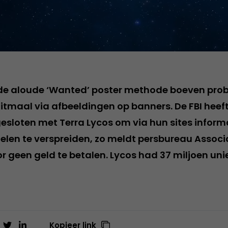
 de aloude ‘Wanted’ poster methode boeven prob
ditmaal via afbeeldingen op banners. De FBI heef
sloten met Terra Lycos om via hun sites inform
elen te verspreiden, zo meldt persbureau Associ
or geen geld te betalen. Lycos had 37 miljoen uni
Kopieer link