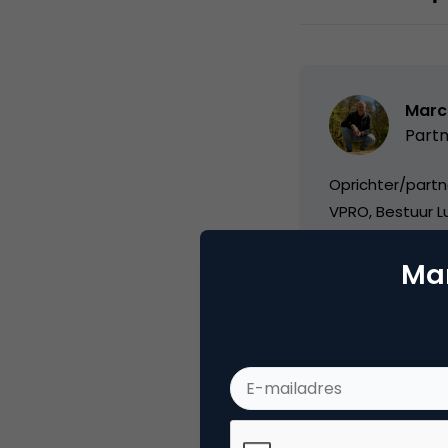
Marc
Partn
Oprichter/partn
VPRO, Bestuur Lu
Mar
Categorie
Ad
Tags
onli