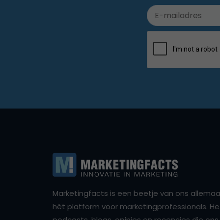
Marketingfacts is een beetje van ons allemaal,
hét platform voor marketingprofessionals. Het 
podcasts, blogs, opinies en recencies die o