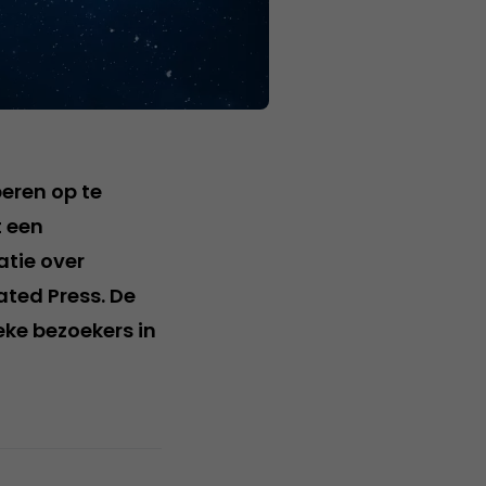
eren op te
t een
atie over
ated Press. De
eke bezoekers in