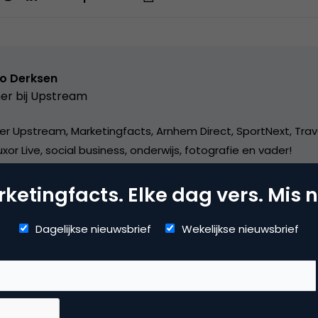
o Derksen
er bij
Upstream
er Upstream, Marketingfacts, Arnhem Direct, SportNext, Trav
xor Live, social business, onderwijs, fotografie en vader!
ketingfacts. Elke dag vers. Mis n
Dagelijkse nieuwsbrief
Wekelijkse nieuwsbrief
vertising
ne advertising