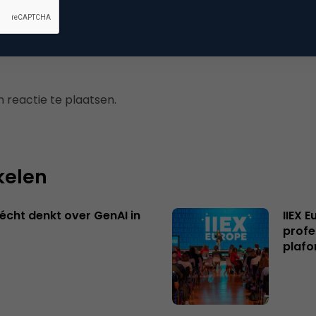
 reactie te plaatsen.
kelen
écht denkt over GenAI in
IIEX 
profe
plafo