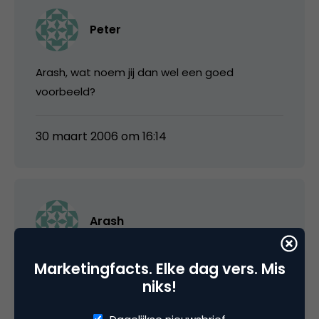
Peter
Arash, wat noem jij dan wel een goed
voorbeeld?
30 maart 2006 om 16:14
Arash
@Peter
Marketingfacts. Elke dag vers. Mis
niks!
Mensen kiezen zelf hun lettergrote, rubrieken,
themas enz enz enz….. vervolgens is het wel