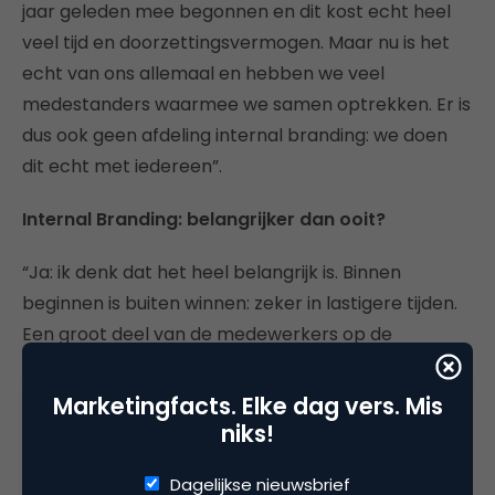
jaar geleden mee begonnen en dit kost echt heel
veel tijd en doorzettingsvermogen. Maar nu is het
echt van ons allemaal en hebben we veel
medestanders waarmee we samen optrekken. Er is
dus ook geen afdeling internal branding: we doen
dit echt met iedereen”.
Internal Branding: belangrijker dan ooit?
“Ja: ik denk dat het heel belangrijk is. Binnen
beginnen is buiten winnen: zeker in lastigere tijden.
Een groot deel van de medewerkers op de
winkelvoorraad zijn niet van de Bijenkorf zelf.
Mensen hebben een andere relatie met bedrijven
Marketingfacts. Elke dag vers. Mis
en we zien meer en meer tijdelijke krachten. Je wilt
niks!
dat die mensen heel snel bewust voor jou kiezen.
Dagelijkse nieuwsbrief
We moeten iedereen daarom ook meenemen in