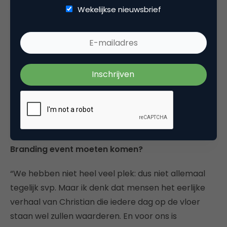
Wekelijkse nieuwsbrief
deze reis. We willen dat nieuwe of tijdelijke mensen
zo snel mogelijk worden ingewerkt op onze missie
en onze overtuigingen. Dat doen we door veel
aandacht te besteden aan de cultuur en aan het
creëren van communities waarin we samen kijken
hoe het beter kan. We gaan hier ook de komende
tijd weer veel aandacht aan besteden. Je bent zo
goed als je team”.
Waarom zouden mensen naar dit NIMA Internal
Branding event moeten komen?
“We hebben niet heel veel plek: dus niet allemaal
tegelijk svp. Maar ik denk dat mensen het eerlijke
verhaal van Christian die iedere dag op de vloer
staan wel zullen waarderen. En voor ons is