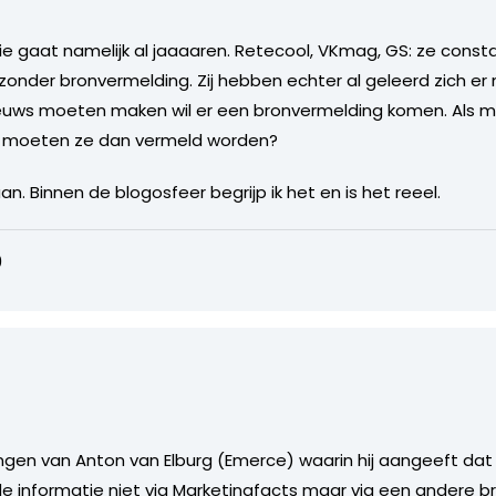
ie gaat namelijk al jaaaaren. Retecool, VKmag, GS: ze consta
nder bronvermelding. Zij hebben echter al geleerd zich er
ieuws moeten maken wil er een bronvermelding komen. Als m
om moeten ze dan vermeld worden?
n. Binnen de blogosfeer begrijp ik het en is het reeel.
0
gen van Anton van Elburg (Emerce) waarin hij aangeeft da
de informatie niet via Marketingfacts maar via een andere br