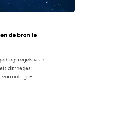
een de bron te
 gedragsregels voor
t dit ‘netjes’
of van collega-