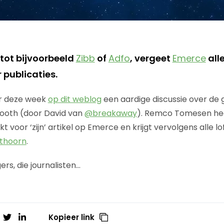
 tot bijvoorbeeld
Zibb
of
Adfo
, vergeet
Emerce
all
 publicaties.
r deze week
op dit weblog
een aardige discussie over de
ooth (door David van
@breakaway
). Remco Tomesen heef
t voor ‘zijn’ artikel op Emerce en krijgt vervolgens alle l
sthoorn
.
ers, die journalisten…
Kopieer link