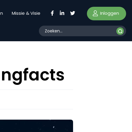
Inloggen
en
Missie & Visie
ingfacts