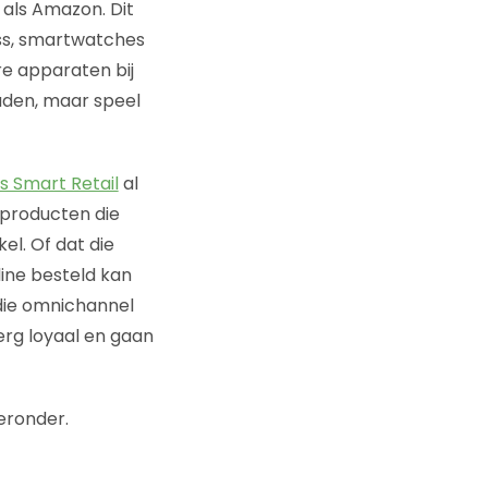
 als Amazon. Dit
ass, smartwatches
re apparaten bij
uden, maar speel
ns Smart Retail
al
 producten die
l. Of dat die
line besteld kan
die omnichannel
 erg loyaal en gaan
ieronder.