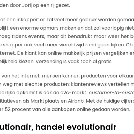
n door Jorij op een rij gezet.
 een inkopper: er zal veel meer gebruik worden gemaak
lijft een enorme opmars maken en dat zal voorlopig nie
oeg tijdens events, maar dit benadrukt maar weer het b
ne shopper ook veel meer wereldwijd rond gaan kijken. Ch
nternet. De klant kan online makkelijk prijzen vergelijken e
kheid kiezen. Verzending is vaak toch al gratis.
 van het internet: mensen kunnen producten voor elkaar
er weg met slechte producten: klantenreviews vertellen
orlijke opkomst is ook de c2c-markt:
customer-to-cust
itiatieven als Marktplaats en Airbnb. Met de huidige cijfe
er 52 procent van alle aankopen online gedaan worden.
utionair, handel evolutionair