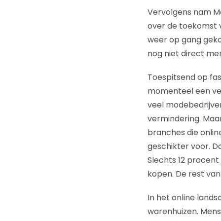
Vervolgens nam Mar
over de toekomst 
weer op gang gekom
nog niet direct mer
Toespitsend op fa
momenteel een ve
veel modebedrijven
vermindering. Maar 
branches die onlin
geschikter voor. Da
Slechts 12 procent
kopen. De rest va
In het online land
warenhuizen. Mens