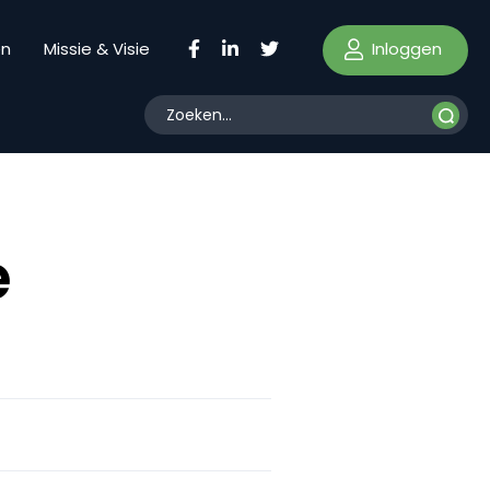
Inloggen
en
Missie & Visie
e