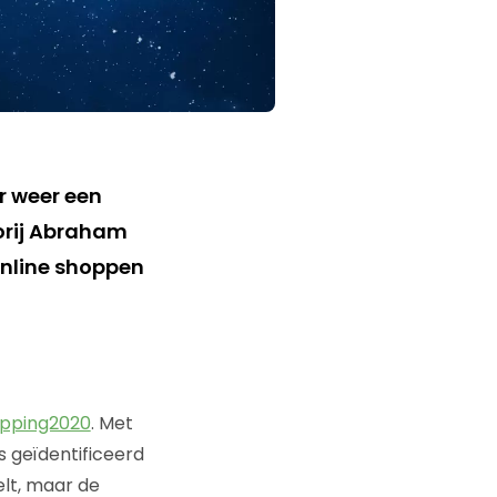
r weer een
Jorij Abraham
online shoppen
pping2020
. Met
s geïdentificeerd
elt, maar de