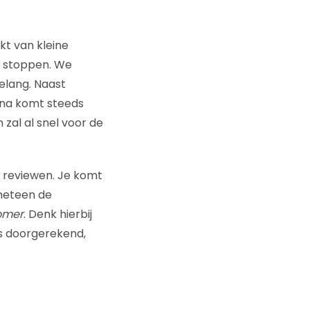
t van kleine
t stoppen. We
elang. Naast
ina komt steeds
n zal al snel voor de
 reviewen. Je komt
 meteen de
omer
. Denk hierbij
rs doorgerekend,