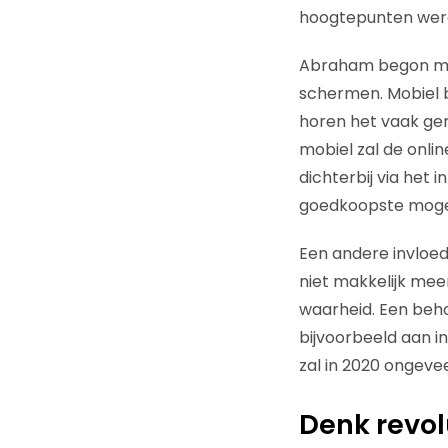
hoogtepunten werde
Abraham begon met
schermen. Mobiel b
horen het vaak gen
mobiel zal de onli
dichterbij via het i
goedkoopste mogelij
Een andere invloed
niet makkelijk me
waarheid. Een beho
bijvoorbeeld aan in
zal in 2020 ongeve
Denk revol