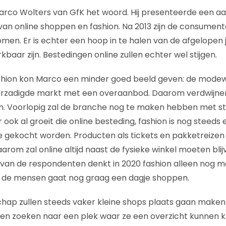
co Wolters van GfK het woord. Hij presenteerde een aan
van online shoppen en fashion. Na 2013 zijn de consume
en. Er is echter een hoop in te halen van de afgelopen ja
kbaar zijn. Bestedingen online zullen echter wel stijgen.
shion kon Marco een minder goed beeld geven: de modew
rzadigde markt met een overaanbod. Daarom verdwijne
. Voorlopig zal de branche nog te maken hebben met sta
ook al groeit die online besteding, fashion is nog steeds 
e gekocht worden. Producten als tickets en pakketreizen 
arom zal online altijd naast de fysieke winkel moeten bli
 van de respondenten denkt in 2020 fashion alleen nog ma
n de mensen gaat nog graag een dagje shoppen.
schap zullen steeds vaker kleine shops plaats gaan maken
en zoeken naar een plek waar ze een overzicht kunnen k