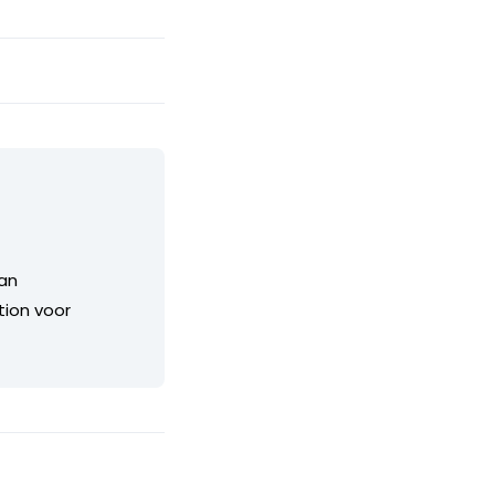
van
tion voor