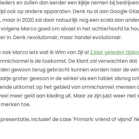
eders en zullen dan eerder een kijkje nemen bij bedrijven
tijd ook op andere apparaten. Denk nu al aan Google Gl
 maar in 2020 zal daar natuurlijk nog een scala aan ande
is volgens Marco goed om alvast in het achterhoofd te ho
ver in. Denk revolutionair, maar handel evolutionair.
 ook Marco iets wat ik Wim van Zijl al
2 jaar geleden tijde
omnichannel is de toekomst. De klant zal verwachten dat
rden gewoon terug gebracht kunnen worden naar de winke
aatje groter gewoon in de winkel via een tablet alsnog on
lende uitkomst op het gebied van omnichannel: mensen 
el meer geld aan kleding uit. Maar ze zijn juist weer niet
 merken toe.
e presentatie, inclusief de case 'Primark: vriend of vijand' h