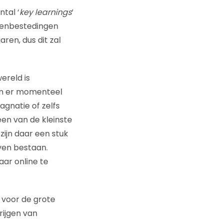
tal ‘
key learnings
’
ntenbestedingen
ren, dus dit zal
ereld is
n er momenteel
gnatie of zelfs
een van de kleinste
zijn daar een stuk
jven bestaan.
ar online te
 voor de grote
rijgen van