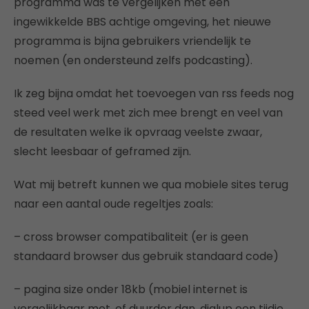
programma was te vergelijken met een
ingewikkelde BBS achtige omgeving, het nieuwe
programma is bijna gebruikers vriendelijk te
noemen (en ondersteund zelfs podcasting).
Ik zeg bijna omdat het toevoegen van rss feeds nog
steed veel werk met zich mee brengt en veel van
de resultaten welke ik opvraag veelste zwaar,
slecht leesbaar of geframed zijn.
Wat mij betreft kunnen we qua mobiele sites terug
naar een aantal oude regeltjes zoals:
– cross browser compatibaliteit (er is geen
standaard browser dus gebruik standaard code)
– pagina size onder 18kb (mobiel internet is
vergelijkbaar met, of duurder dan, dialup een tijdje