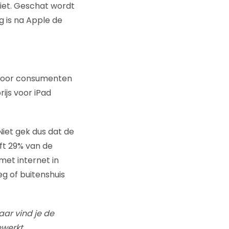
riet. Geschat wordt
g is na Apple de
 voor consumenten
ijs voor iPad
Niet gek dus dat de
ft 29% van de
met internet in
g of buitenshuis
Daar vind je de
ewerkt.