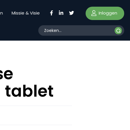
Inloggen
en
Missie & Visie
se
 tablet