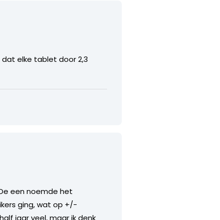
 dat elke tablet door 2,3
er. De een noemde het
uikers ging, wat op +/-
alf jaar veel, maar ik denk