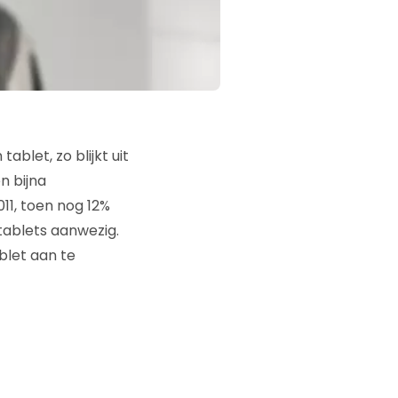
blet, zo blijkt uit
n bijna
11, toen nog 12%
tablets aanwezig.
blet aan te