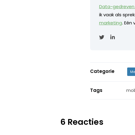
Data-gedreven 
ik vaak als spr
marketing
. Eén
Categorie
Me
Tags
mob
6 Reacties