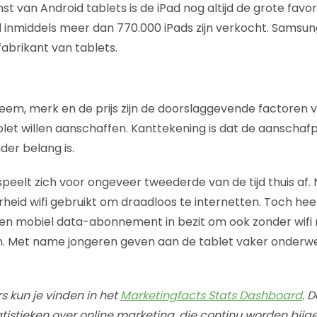
 van Android tablets is de iPad nog altijd de grote favo
d inmiddels meer dan 770.000 iPads zijn verkocht. Samsun
brikant van tablets.
eem, merk en de prijs zijn de doorslaggevende factoren
let willen aanschaffen. Kanttekening is dat de aanschafpr
der belang is.
peelt zich voor ongeveer tweederde van de tijd thuis af. 
eid wifi gebruikt om draadloos te internetten. Toch hee
en mobiel data-abonnement in bezit om ook zonder wifi 
n. Met name jongeren geven aan de tablet vaker onderwe
s kun je vinden in het
Marketingfacts Stats Dashboard
. 
tatistieken over online marketing, die continu worden bijg