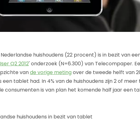
Nederlandse huishoudens (22 procent) is in bezit van een ta
User Q2 2012
' onderzoek (N=6.300) van Telecompaper. Ee
opzichte van
de vorige meting
over de tweede helft van 20
 een tablet had. In 4% van de huishoudens zijn 2 of meer 
e consumenten is van plan het komende half jaar een ta
ndse huishoudens in bezit van tablet