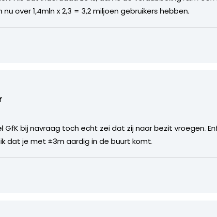
n nu over 1,4mln x 2,3 = 3,2 miljoen gebruikers hebben.
9
r
 GfK bij navraag toch echt zei dat zij naar bezit vroegen. Enf
ik dat je met ±3m aardig in de buurt komt.