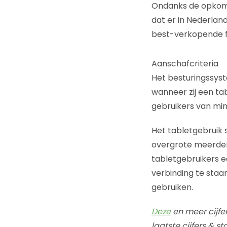
Ondanks de opkomst
dat er in Nederlan
best-verkopende fa
Aanschafcriteria
Het besturingssyst
wanneer zij een tab
gebruikers van min
Het tabletgebruik s
overgrote meerderh
tabletgebruikers e
verbinding te staa
gebruiken.
Deze
en meer cijfer
laatste cijfers & s