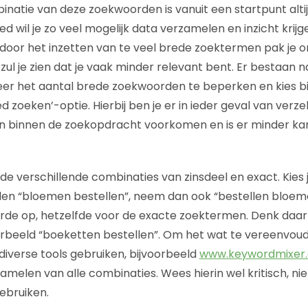
inatie van deze zoekwoorden is vanuit een startpunt alti
d wil je zo veel mogelijk data verzamelen en inzicht krij
 door het inzetten van te veel brede zoektermen pak je o
ul je zien dat je vaak minder relevant bent. Er bestaan n
er het aantal brede zoekwoorden te beperken en kies bi
 zoeken’-optie. Hierbij ben je er in ieder geval van verz
n binnen de zoekopdracht voorkomen en is er minder k
r de verschillende combinaties van zinsdeel en exact. Kies 
en “bloemen bestellen”, neem dan ook “bestellen bloeme
de op, hetzelfde voor de exacte zoektermen. Denk daarb
rbeeld “boeketten bestellen”. Om het wat te vereenvoudi
diverse tools gebruiken, bijvoorbeeld
www.keywordmixer
rzamelen van alle combinaties. Wees hierin wel kritisch, ni
gebruiken.