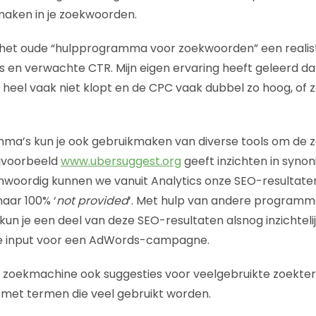
maken in je zoekwoorden.
k het oude “hulpprogramma voor zoekwoorden” een realis
 en verwachte CTR. Mijn eigen ervaring heeft geleerd da
eel vaak niet klopt en de CPC vaak dubbel zo hoog, of z
ma’s kun je ook gebruikmaken van diverse tools om de 
ijvoorbeeld
www.ubersuggest.org
geeft inzichten in syno
woordig kunnen we vanuit Analytics onze SEO-resultaten
naar 100% ‘
not provided
‘. Met hulp van andere programma
n je een deel van deze SEO-resultaten alsnog inzichtelijk
le input voor een AdWords-campagne.
jn zoekmachine ook suggesties voor veelgebruikte zoekter
met termen die veel gebruikt worden.