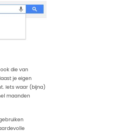
 ook die van
Naast je eigen
 Iets waar (bijna)
 snel maanden
 gebruiken
aardevolle