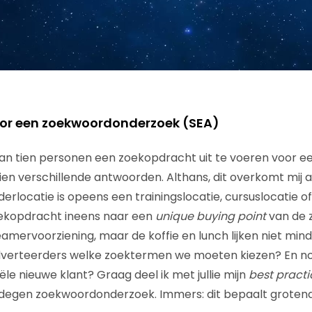
or een zoekwoordonderzoek (SEA)
an tien personen een zoekopdracht uit te voeren voor e
 tien verschillende antwoorden. Althans, dit overkomt mij al
derlocatie is opeens een trainingslocatie, cursuslocatie 
ekopdracht ineens naar een
unique buying point
van de z
amervoorziening, maar de koffie en lunch lijken niet mind
dverteerders welke zoektermen we moeten kiezen? En nog
le nieuwe klant? Graag deel ik met jullie mijn
best practi
egen zoekwoordonderzoek. Immers: dit bepaalt grotend