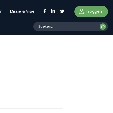
Inloggen
en
Missie & Visie