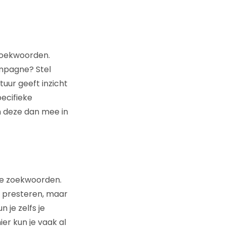
 zoekwoorden.
ampagne? Stel
uur geeft inzicht
ecifieke
 deze dan mee in
je zoekwoorden.
 presteren, maar
 je zelfs je
r kun je vaak al