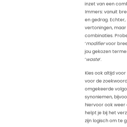
inzet van een comb
Immers: vanuit bree
en gedrag. Echter,
vertoningen, maar z
combinaties. Probe
‘
modifier
voor breed
jou gekozen terme
‘
waste
‘.
Kies ook altijd voo
voor de zoekwoord
omgekeerde volgor
synoniemen, bijvoo
hiervoor ook weer 
helpt je bij het ve
zijn logisch om te 