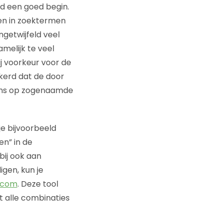
jd een goed begin.
gen in zoektermen
ngetwijfeld veel
amelijk te veel
j voorkeur voor de
ekerd dat de door
ans op zogenaamde
je bijvoorbeeld
n” in de
ij ook aan
gen, kun je
.com
. Deze tool
et alle combinaties