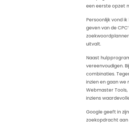
een eerste opzet 
Persoonlijk vond i
geven van de CPC’s
zoekwoordplanner h
uitvalt.
Naast hulpprogram
vereenvoudigen. B
combinaties. Tegen
inzien en gaan we 
Webmaster Tools, ku
inziens waardevol
Google geeft in zi
zoekopdracht aan 