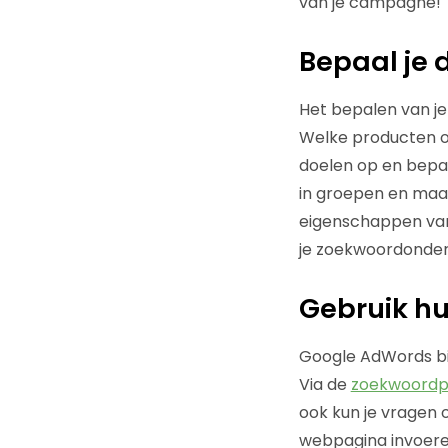
van je campagne!
Bepaal je 
Het bepalen van je
Welke producten of
doelen op en bepaa
in groepen en maak
eigenschappen van
je zoekwoordonder
Gebruik h
Google AdWords bi
Via de
zoekwoordp
ook kun je vragen 
webpagina invoere