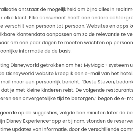
lisatie ontstaat de mogelijkheid om bijna alles in realtim
or elke klant. Elke consument heeft een andere achterg
e verschilt van persoon tot persoon. Websites en apps k
hikbare klantendata aanpassen om zo de relevantie te v
aar om een paar dagen te moeten wachten op persoonlij
onlijke informatie de de basis.
hting Disneyworld getrokken om het MyMagic+ systeem ui
de Disneyworld website kreeg ik een e-mail van het hotel
ail maar een persoonlijk bericht. “Beste Steven, bedank
 dat je met kleine kinderen reist. De volgende restaurants
eren een onvergetelijke tijd te bezorgen,” begon de e-mai
ageerde op de suggesties, volgde tien minuten later de bev
ijn Disney Experience-app erbij nam, stonden de reserver
ltime updates van informatie, door de verschillende co