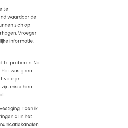
e te
rond waardoor de
unnen zich op
erhogen. Vroeger
ke informatie.
t te proberen. Na
. Het was geen
t voor je
 zijn misschien
l.
estiging. Toen ik
ingen al in het
mmunicatiekanalen