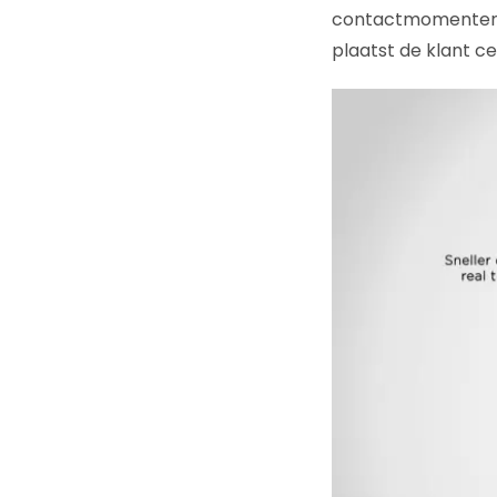
contactmomenten do
plaatst de klant c