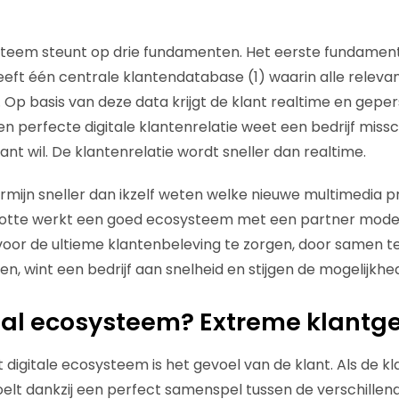
steem steunt op drie fundamenten. Het eerste fundament
ft één centrale klantendatabase (1) waarin alle relevan
 Op basis van deze data krijgt de klant realtime en gepe
een perfecte digitale klantenrelatie weet een bedrijf mis
ant wil. De klantenrelatie wordt sneller dan realtime.
rmijn sneller dan ikzelf weten welke nieuwe multimedia p
lotte werkt een goed ecosysteem met een partner model (
n voor de ultieme klantenbeleving te zorgen, door samen 
n, wint een bedrijf aan snelheid en stijgen de mogelijkhe
aal ecosysteem? Extreme klantge
et digitale ecosysteem is het gevoel van de klant. Als de 
oelt dankzij een perfect samenspel tussen de verschillen