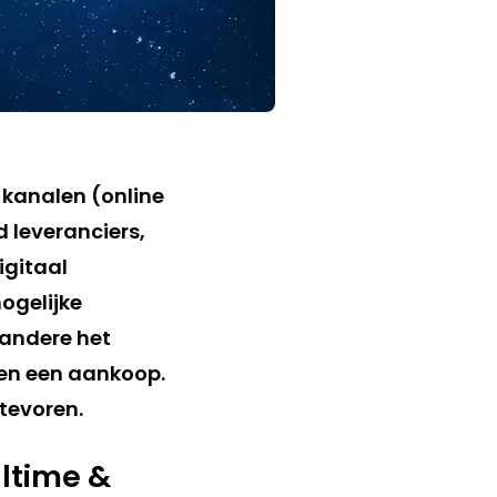
 kanalen (online
d leveranciers,
igitaal
ogelijke
andere het
 en een aankoop.
 tevoren.
altime &