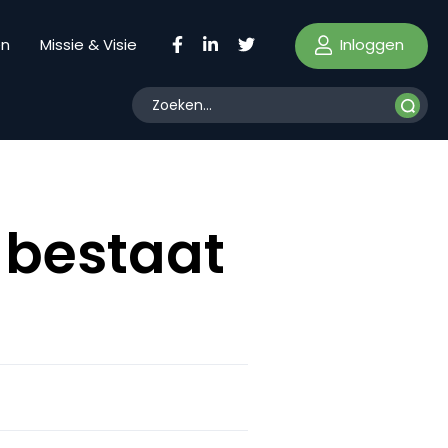
Inloggen
en
Missie & Visie
 bestaat