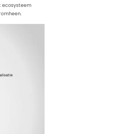
et ecosysteem
aromheen.