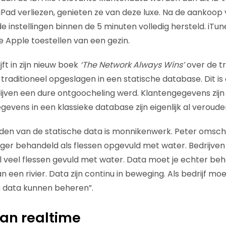
ad verliezen, genieten ze van deze luxe. Na de aankoop
ude instellingen binnen de 5 minuten volledig hersteld. iTun
e Apple toestellen van een gezin.
jft in zijn nieuw boek
‘The Network Always Wins’
over de t
traditioneel opgeslagen in een statische database. Dit 
ijven een dure ontgoocheling werd. Klantengegevens zijn p
gevens in een klassieke database zijn eigenlijk al veroude
en van de statische data is monnikenwerk. Peter omschrijf
er behandeld als flessen opgevuld met water. Bedrijven
 veel flessen gevuld met water. Data moet je echter beh
een rivier. Data zijn continu in beweging. Als bedrijf mo
 data kunnen beheren”.
dan realtime