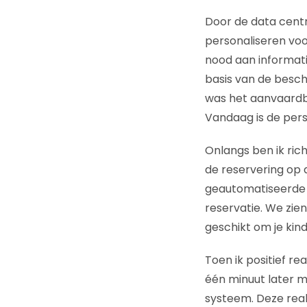
Door de data centra
personaliseren vo
nood aan informati
basis van de besc
was het aanvaardb
Vandaag is de perso
Onlangs ben ik ric
de reservering op 
geautomatiseerde m
reservatie. We zien
geschikt om je kind
Toen ik positief re
één minuut later m
systeem. Deze rea